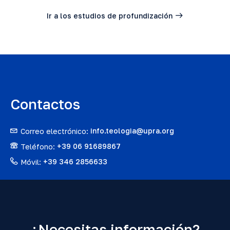
Ir a los estudios de profundización
Contactos
Correo electrónico:
info.teologia@upra.org
Teléfono:
+39 06 91689867
Móvil:
+39 346 2856633
¿Necesitas información?