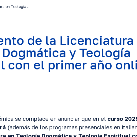
ura en Teología …
nto de la Licenciatura
 Dogmática y Teología
al con el primer año onl
mica se complace en anunciar que en el
curso 202
rá
(además de los programas presenciales en italiano
ura en Teología Dogmática y Teología
Espiritual c