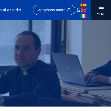
 al estudio
Apóyanos ahora
MENU