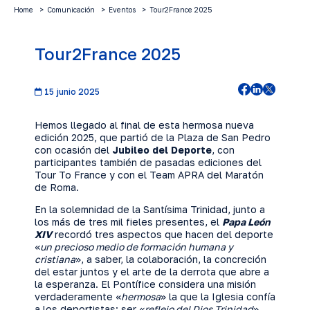
Home
Comunicación
Eventos
Tour2France 2025
Tour2France 2025
15 junio 2025
Hemos llegado al final de esta hermosa nueva
edición 2025, que partió de la Plaza de San Pedro
con ocasión del
Jubileo del Deporte
, con
participantes también de pasadas ediciones del
Tour To France y con el Team APRA del Maratón
de Roma.
En la solemnidad de la Santísima Trinidad, junto a
los más de tres mil fieles presentes, el
Papa León
XIV
recordó tres aspectos que hacen del deporte
«
un precioso medio de formación humana y
cristiana
», a saber, la colaboración, la concreción
del estar juntos y el arte de la derrota que abre a
la esperanza. El Pontífice considera una misión
verdaderamente «
hermosa
» la que la Iglesia confía
a los deportistas: ser «
reflejo del Dios Trinidad
»