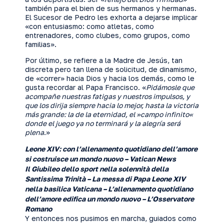
también para el bien de sus hermanos y hermanas.
El Sucesor de Pedro les exhorta a dejarse implicar
«con entusiasmo: como atletas, como
entrenadores, como clubes, como grupos, como
familias».
Por último, se refiere a la Madre de Jesús, tan
discreta pero tan llena de solicitud, de dinamismo,
de «correr» hacia Dios y hacia los demás, como le
gusta recordar al Papa Francisco. «
Pidámosle que
acompañe nuestras fatigas y nuestros impulsos, y
que los dirija siempre hacia lo mejor, hasta la victoria
más grande: la de la eternidad, el »campo infinito«
donde el juego ya no terminará y la alegría será
plena
.»
Leone XIV: con l’allenamento quotidiano dell’amore
si costruisce un mondo nuovo – Vatican News
Il Giubileo dello sport nella solennità della
Santissima Trinità – La messa di Papa Leone XIV
nella basilica Vaticana – L’allenamento quotidiano
dell’amore edifica un mondo nuovo – L’Osservatore
Romano
Y entonces nos pusimos en marcha, guiados como