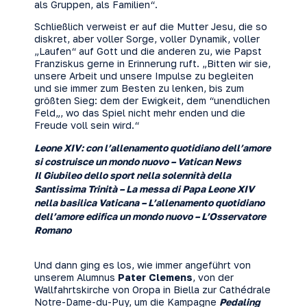
als Gruppen, als Familien“.
Schließlich verweist er auf die Mutter Jesu, die so
diskret, aber voller Sorge, voller Dynamik, voller
„Laufen“ auf Gott und die anderen zu, wie Papst
Franziskus gerne in Erinnerung ruft. „Bitten wir sie,
unsere Arbeit und unsere Impulse zu begleiten
und sie immer zum Besten zu lenken, bis zum
größten Sieg: dem der Ewigkeit, dem “unendlichen
Feld„, wo das Spiel nicht mehr enden und die
Freude voll sein wird.“
Leone XIV: con l’allenamento quotidiano dell’amore
si costruisce un mondo nuovo – Vatican News
Il Giubileo dello sport nella solennità della
Santissima Trinità – La messa di Papa Leone XIV
nella basilica Vaticana – L’allenamento quotidiano
dell’amore edifica un mondo nuovo – L’Osservatore
Romano
Und dann ging es los, wie immer angeführt von
unserem Alumnus
Pater Clemens
, von der
Wallfahrtskirche von Oropa in Biella zur Cathédrale
Notre-Dame-du-Puy, um die Kampagne
Pedaling