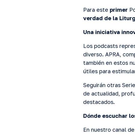
Para este
primer
Po
verdad de la Liturg
Una iniciativa inno
Los podcasts repres
diverso. APRA, comp
también en estos nu
útiles para estimular
Seguirán otras Seri
de actualidad, prof
destacados.
Dónde escuchar l
En nuestro canal de 