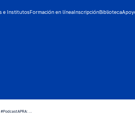
 e Institutos
Formación en línea
Inscripción
Biblioteca
Apoyo
er #PodcastAPRA: …