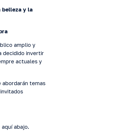
a
belleza y la
bra
blico amplio y
 decidido invertir
empre actuales y
ue abordarán temas
 invitados
 aquí abajo.