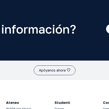
 información?
Apóyanos ahora
Ateneo
Studenti
Con
#1006 (sin título)
Cursos
Com