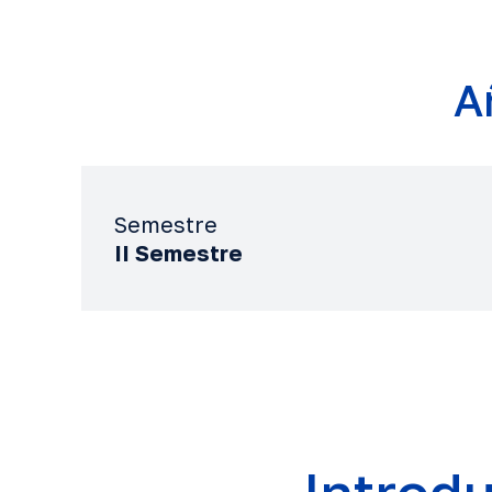
A
Semestre
II Semestre