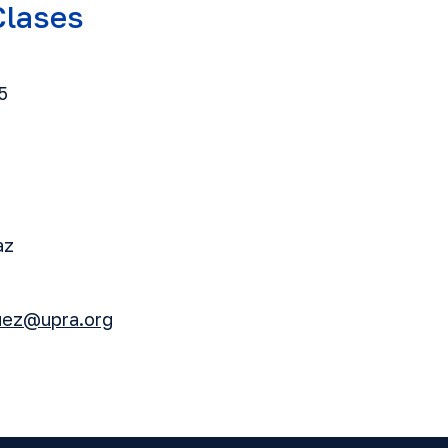
Clases
5
az
uez@upra.org