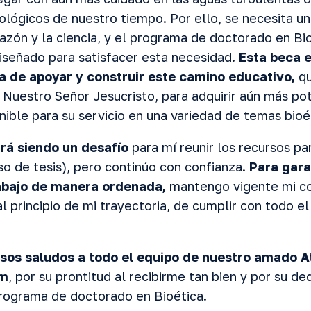
ológicos de nuestro tiempo. Por ello, se necesita u
razón y la ciencia, y el programa de doctorado en Bi
señado para satisfacer esta necesidad.
Esta beca 
a de apoyar y construir este camino educativo,
qu
de Nuestro Señor Jesucristo, para adquirir aún más p
nible para su servicio en una variedad de temas bioé
rá siendo un desafío
para mí reunir los recursos pa
o de tesis), pero continúo con confianza.
Para gara
rabajo de manera ordenada,
mantengo vigente mi c
al principio de mi trayectoria, de cumplir con todo 
sos saludos a todo el equipo de nuestro amado A
um
, por su prontitud al recibirme tan bien y por su de
rograma de doctorado en Bioética.