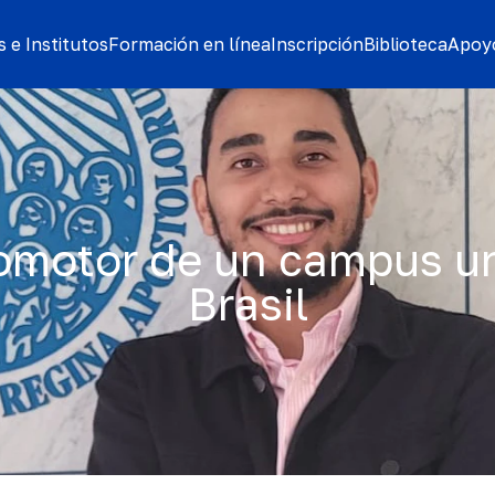
 e Institutos
Formación en línea
Inscripción
Biblioteca
Apoyo
romotor de un campus uni
Brasil