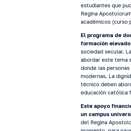
estudiantes que pud
Regina Apostolorum
académicos (curso p
El programa de doc
formación elevado
sociedad secular. L
abordar este tema e
donde las personas
modernas. La dignid
técnico deben abord
educación católica f
Este apoyo financi
un campus universit
del Regina Apostol
momento, para naveg