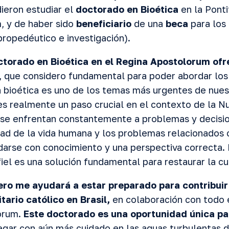
ieron estudiar el
doctorado en Bioética
en la Ponti
, y de haber sido
beneficiario
de una
beca
para los
ropedéutico e investigación).
torado en Bioética en el Regina Apostolorum ofr
, que considero fundamental para poder abordar los
a bioética es uno de los temas más urgentes de nues
s realmente un paso crucial en el contexto de la N
 se enfrentan constantemente a problemas y decisio
ad de la vida humana y los problemas relacionados 
arse con conocimiento y una perspectiva correcta. P
iel es una solución fundamental para restaurar la cu
ero me ayudará a estar preparado para contribuir 
ario católico en Brasil,
en colaboración con todo 
orum.
Este doctorado es una oportunidad única pa
ar con aún más cuidado en las aguas turbulentas de