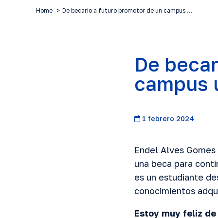
Home
De becario a futuro promotor de un campus …
De becar
campus u
1 febrero 2024
Endel Alves Gomes D
una beca para conti
es un estudiante de
conocimientos adquir
Estoy muy feliz de