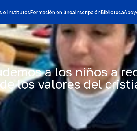
 e Institutos
Formación en línea
Inscripción
Biblioteca
Apoyo
udemos a los niños a re
 de los valores del crist