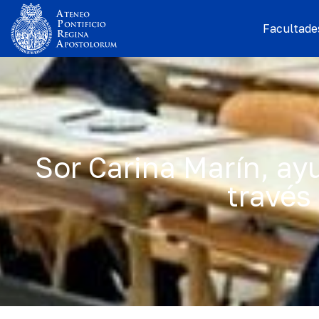
Facultades
Sor Carina Marín, ay
través