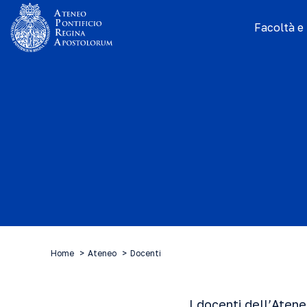
Facoltà e I
Home
Ateneo
Docenti
I docenti dell’Aten