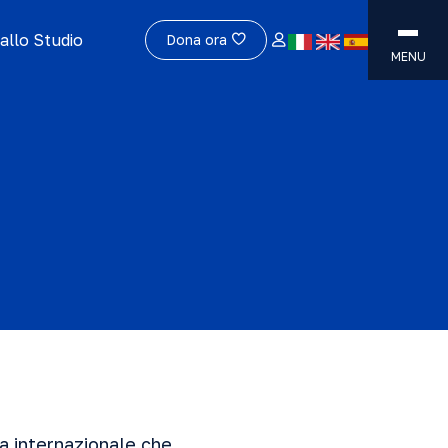
allo Studio
Dona ora
MENU
a internazionale che