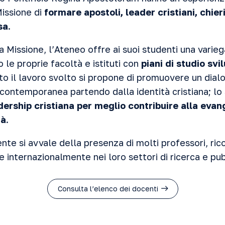
Missione di
formare apostoli, leader cristiani, chieric
sa
.
 Missione, l’Ateneo offre ai suoi studenti una varieg
 le proprie facoltà e istituti con
piani di studio svi
tto il lavoro svolto si propone di promuovere un dial
 contemporanea partendo dalla identità cristiana; lo
ership cristiana per meglio contribuire alla evan
tà
.
nte si avvale della presenza di molti professori, ric
le internazionalmente nei loro settori di ricerca e pu
Consulta l’elenco dei docenti