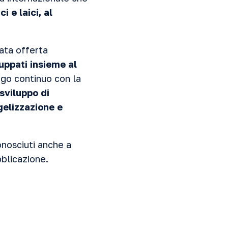
i e laici, al
ata offerta
luppati insieme al
ogo continuo con la
sviluppo di
gelizzazione e
onosciuti anche a
bblicazione.