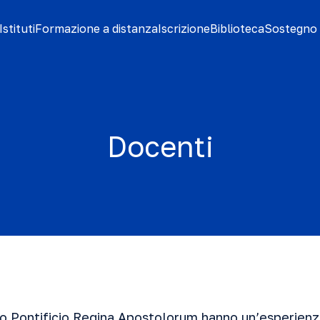
stituti
Formazione a distanza
Iscrizione
Biblioteca
Sostegno 
Docenti
eo Pontificio Regina Apostolorum hanno un’esperienz