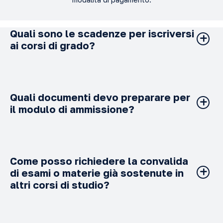
Quali sono le scadenze per iscriversi
ai corsi di grado?
Il calendario delle iscrizioni per l’a.a. 2025-2026 è il
seguente:
Apertura immatricolazioni:
19 maggio 2025
Quali documenti devo preparare per
il modulo di ammissione?
Termine ultimo per l’iscrizione con
quota agevolata
:
18 settembre 2025
È necessario allegare:
Inizio delle lezioni:
29 settembre 2025
Una copia del documento di identità
Chiusura definitiva delle iscrizioni:
20 ottobre 2025
Come posso richiedere la convalida
Una fotografia formato tessera
di esami o materie già sostenute in
I titoli di studio
altri corsi di studio?
Una
lettera di presentazione del Vescovo
, completa
di
timbro della Nunziatura Apostolica
Per richiedere il riconoscimento di esami, materie e crediti
formativi, è necessario: