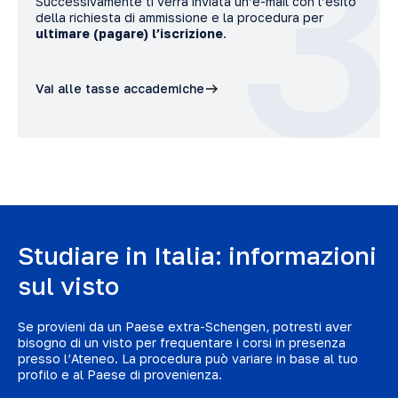
3
Successivamente ti verrà inviata un’e-mail con l’esito
della richiesta di ammissione e la procedura per
ultimare (pagare) l’iscrizione
.
Vai alle tasse accademiche
Studiare in Italia: informazioni
sul visto
Se provieni da un Paese extra-Schengen, potresti aver
bisogno di un visto per frequentare i corsi in presenza
presso l’Ateneo. La procedura può variare in base al tuo
profilo e al Paese di provenienza.