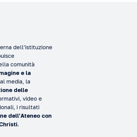
rna dell’istituzione
buisce
ella comunità
magine e la
al media, la
ione delle
ormativi, video e
ali, i risultati
ne dell’Ateneo con
Christi
.