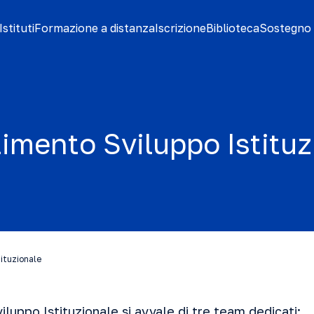
stituti
Formazione a distanza
Iscrizione
Biblioteca
Sostegno 
timento Sviluppo Istituz
tituzionale
viluppo Istituzionale si avvale di tre team dedicati: