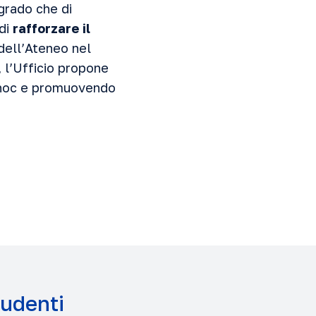
grado che di
 di
rafforzare il
 dell’Ateneo nel
, l’Ufficio propone
d hoc e promuovendo
tudenti