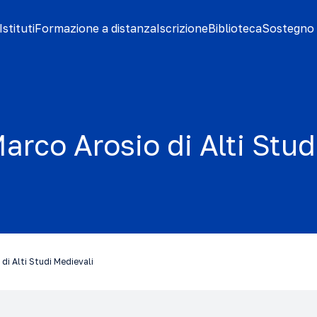
stituti
Formazione a distanza
Iscrizione
Biblioteca
Sostegno 
arco Arosio di Alti Stud
di Alti Studi Medievali