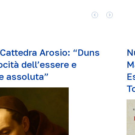
, Cattedra Arosio: “Duns
N
ocità dell’essere e
M
ne assoluta”
E
T