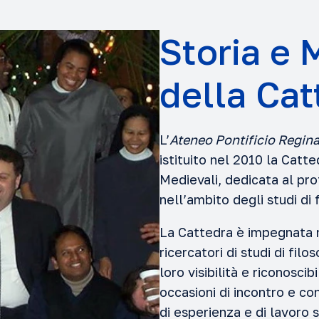
Storia e 
della Cat
L’
Ateneo Pontificio Regin
istituito nel 2010 la Catte
Medievali, dedicata al pr
nell’ambito degli studi di 
La Cattedra è impegnata n
ricercatori di studi di fil
loro visibilità e riconoscib
occasioni di incontro e c
di esperienza e di lavoro