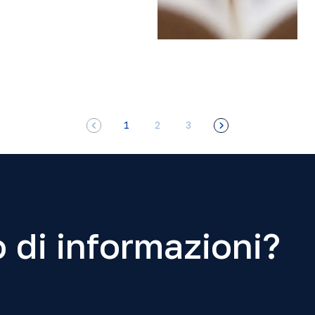
1
2
3
 di informazioni?