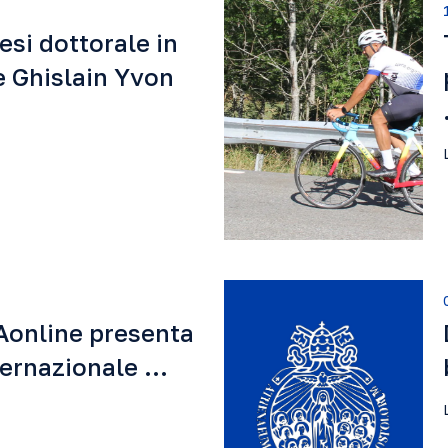
tesi dottorale in
e Ghislain Yvon
Aonline presenta
nternazionale …