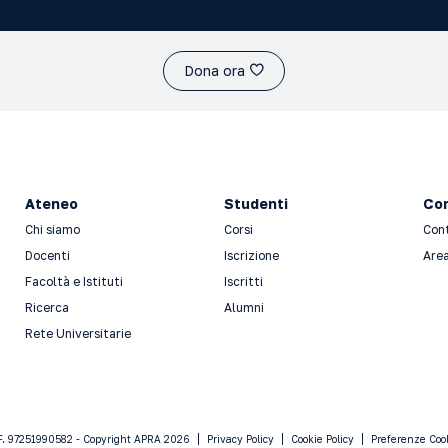
Dona ora
Ateneo
Studenti
Con
Chi siamo
Corsi
Con
Docenti
Iscrizione
Area
Facoltà e Istituti
Iscritti
Ricerca
Alumni
Rete Universitarie
F. 97251990582 - Copyright APRA 2026
Privacy Policy
Cookie Policy
Preferenze Coo