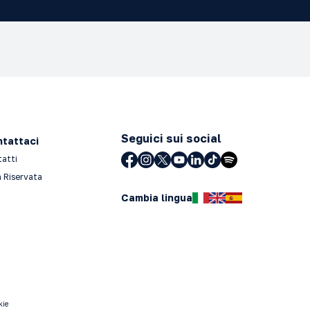
Seguici sui social
tattaci
tatti
 Riservata
Cambia lingua
kie