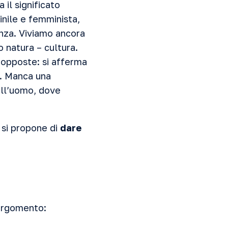
il significato
inile e femminista,
enza. Viviamo ancora
 natura – cultura.
i opposte: si afferma
). Manca una
ell’uomo, dove
, si propone di
dare
’argomento: