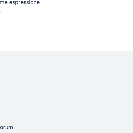
come espressione
.
olorum