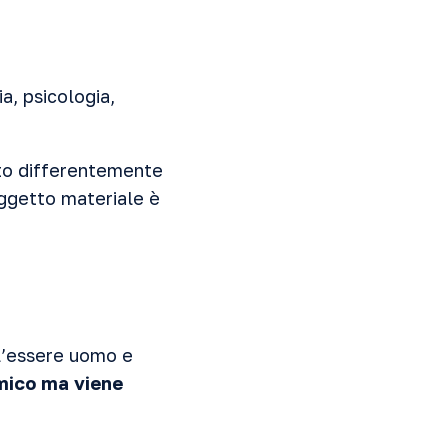
ia, psicologia,
nto differentemente
oggetto materiale è
ll’essere uomo e
emico ma viene