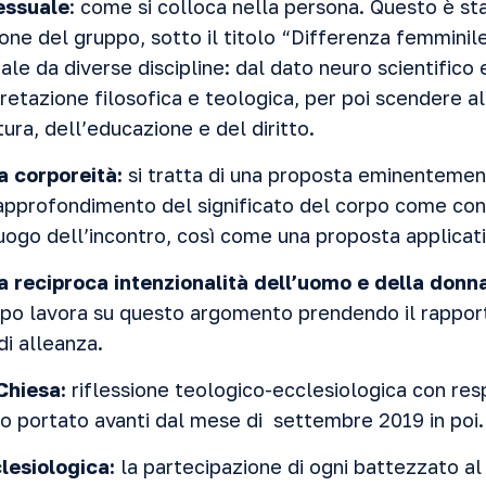
essuale
: come si colloca nella persona. Questo è st
ne del gruppo, sotto il titolo “Differenza femminile”.
le da diverse discipline: dal dato neuro scientifico 
pretazione filosofica e teologica, per poi scendere al
ura, dell’educazione e del diritto.
la corporeità:
si tratta di una proposta eminentement
 approfondimento del significato del corpo come co
uogo dell’incontro, così come una proposta applicat
la reciproca intenzionalità dell’uomo e della donn
po lavora su questo argomento prendendo il rappo
di alleanza.
Chiesa:
riflessione teologico-ecclesiologica con res
ro portato avanti dal mese di settembre 2019 in poi.
lesiologica:
la partecipazione di ogni battezzato al 