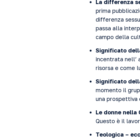
La differenza s
prima pubblicazio
differenza sessua
passa alla inter
campo della cult
Significato del
incentrata nell’
risorsa e come l
Significato del
momento il grup
una prospettiva 
Le donne nella 
Questo è il lavo
Teologica – ecc