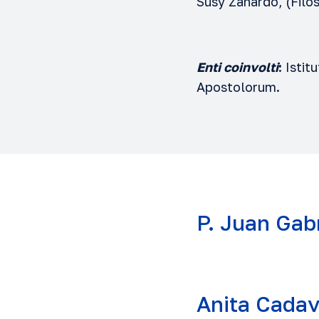
Susy Zanardo, (Filo
Enti coinvolti
:
Istit
Apostolorum.
P. Juan Gabr
Dottorato in filoso
dissertazione: “Ete
interpretazione e cr
Anita Cadav