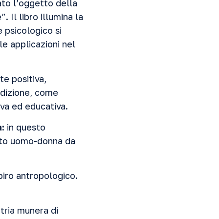
ato l’oggetto della
 Il libro illumina la
e psicologico si
le applicazioni nel
e positiva,
ndizione, come
iva ed educativa.
a:
in questo
rto uomo-donna da
piro antropologico.
tria munera di