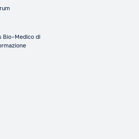
orum
us Bio–Medico di
Formazione