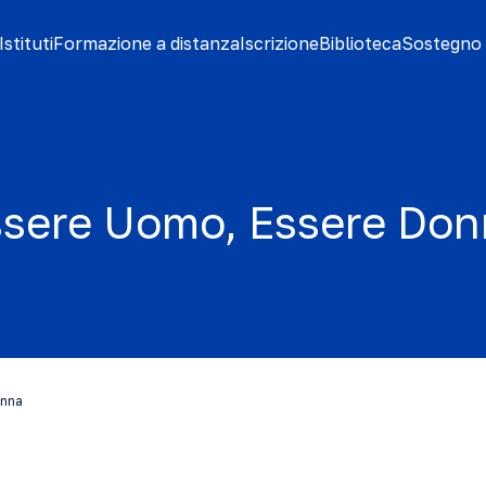
stituti
Formazione a distanza
Iscrizione
Biblioteca
Sostegno 
ssere Uomo, Essere Don
onna