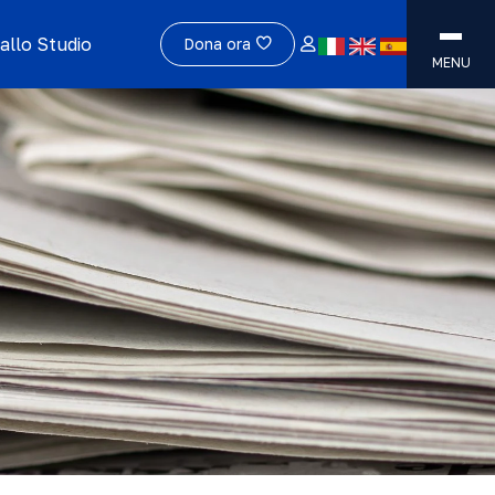
allo Studio
Dona ora
MENU