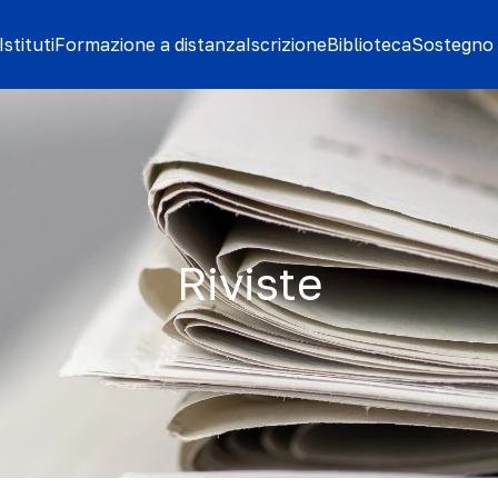
stituti
Formazione a distanza
Iscrizione
Biblioteca
Sostegno 
Riviste