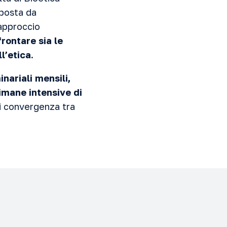
mposta da
 approccio
frontare sia le
l’etica
.
nariali mensili,
timane intensive di
di convergenza tra