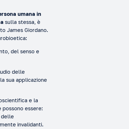
persona umana in
ca
sulla stessa, è
iato James Giordano.
urobioetica:
ento, del senso e
tudio delle
lla sua applicazione
oscientifica e la
me possono essere:
 delle
ente invalidanti.