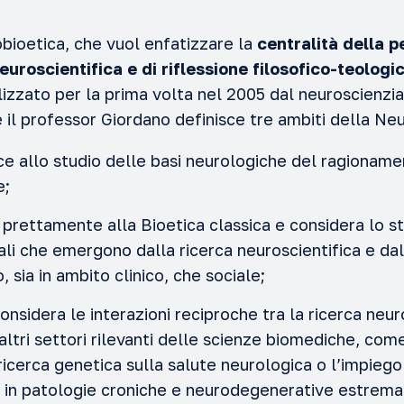
bioetica, che vuol enfatizzare la
centralità della 
euroscientifica e di riflessione filosofico-teologi
ilizzato per la prima volta nel 2005 dal neuroscienz
le il professor Giordano definisce tre ambiti della Ne
isce allo studio delle basi neurologiche del ragionam
e;
à prettamente alla Bioetica classica e considera lo s
ali che emergono dalla ricerca neuroscientifica e da
 sia in ambito clinico, che sociale;
onsidera le interazioni reciproche tra la ricerca neur
e altri settori rilevanti delle scienze biomediche, co
 ricerca genetica sulla salute neurologica o l’impiego
 in patologie croniche e neurodegenerative estremam