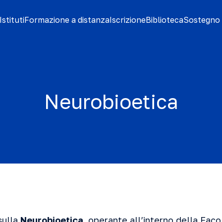
stituti
Formazione a distanza
Iscrizione
Biblioteca
Sostegno 
Neurobioetica
 sulla
Neurobioetica
, operante all’interno della Faco