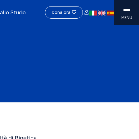
allo Studio
Dona ora
MENU
ltà di Bioetica