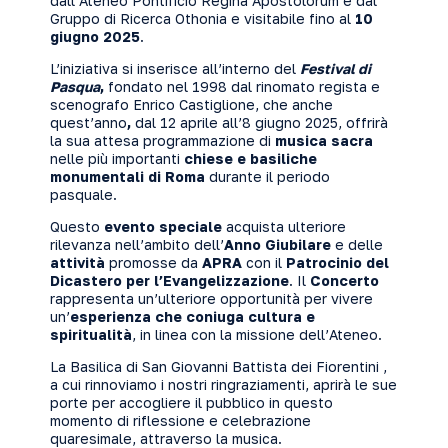
dall’Ateneo Pontificio Regina Apostolorum e dal
Gruppo di Ricerca Othonia e visitabile fino al
10
giugno 2025
.
L’iniziativa si inserisce all’interno del
Festival di
Pasqua
,
fondato nel 1998 dal rinomato regista e
scenografo Enrico Castiglione, che anche
quest’anno
,
dal 12 aprile all’8 giugno 2025, offrirà
la sua attesa programmazione di
musica sacra
nelle più importanti
chiese e basiliche
monumentali di Roma
durante il periodo
pasquale.
Questo
evento speciale
acquista ulteriore
rilevanza nell’ambito dell’
Anno Giubilare
e delle
attività
promosse da
APRA
con il
Patrocinio del
Dicastero per l’Evangelizzazione
. Il
Concerto
rappresenta un’ulteriore opportunità per vivere
un’
esperienza che coniuga cultura e
spiritualità
, in linea con la missione dell’Ateneo.
La Basilica di San Giovanni Battista dei Fiorentini ,
a cui rinnoviamo i nostri ringraziamenti, aprirà le sue
porte per accogliere il pubblico in questo
momento di riflessione e celebrazione
quaresimale, attraverso la musica.