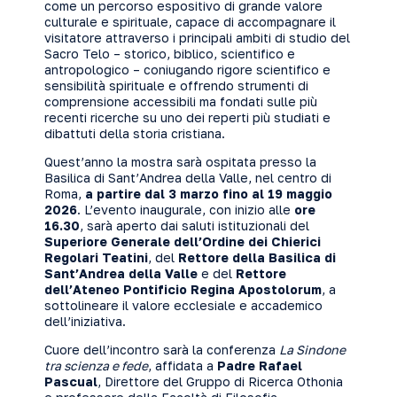
come un percorso espositivo di grande valore
culturale e spirituale, capace di accompagnare il
visitatore attraverso i principali ambiti di studio del
Sacro Telo – storico, biblico, scientifico e
antropologico – coniugando rigore scientifico e
sensibilità spirituale e offrendo strumenti di
comprensione accessibili ma fondati sulle più
recenti ricerche su uno dei reperti più studiati e
dibattuti della storia cristiana.
Quest’anno la mostra sarà ospitata presso la
Basilica di Sant’Andrea della Valle, nel centro di
Roma,
a partire dal 3 marzo fino al 19 maggio
2026
. L’evento inaugurale, con inizio alle
ore
16.30
, sarà aperto dai saluti istituzionali del
Superiore Generale dell’Ordine dei Chierici
Regolari Teatini
, del
Rettore della Basilica di
Sant’Andrea della Valle
e del
Rettore
dell’Ateneo Pontificio Regina Apostolorum
, a
sottolineare il valore ecclesiale e accademico
dell’iniziativa.
Cuore dell’incontro sarà la conferenza
La Sindone
tra scienza e fede
, affidata a
Padre Rafael
Pascual
, Direttore del Gruppo di Ricerca Othonia