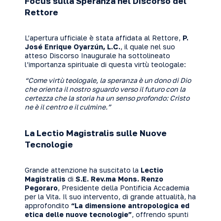
Focus sulla Speranza nel Discorso del
Rettore
L’apertura ufficiale è stata affidata al Rettore,
P.
José Enrique Oyarzún, L.C.
, il quale nel suo
atteso Discorso Inaugurale ha sottolineato
l’importanza spirituale di questa virtù teologale:
“Come virtù teologale, la speranza è un dono di Dio
che orienta il nostro sguardo verso il futuro con la
certezza che la storia ha un senso profondo: Cristo
ne è il centro e il culmine.”
La Lectio Magistralis sulle Nuove
Tecnologie
Grande attenzione ha suscitato la
Lectio
Magistralis
di
S.E. Rev.ma Mons. Renzo
Pegoraro
, Presidente della Pontificia Accademia
per la Vita. Il suo intervento, di grande attualità, ha
approfondito
“La dimensione antropologica ed
etica delle nuove tecnologie”
, offrendo spunti