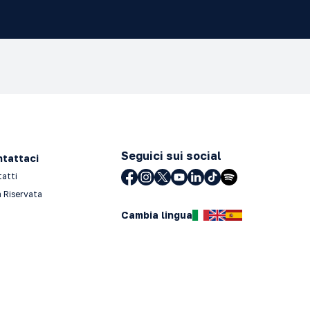
Seguici sui social
tattaci
tatti
 Riservata
Cambia lingua