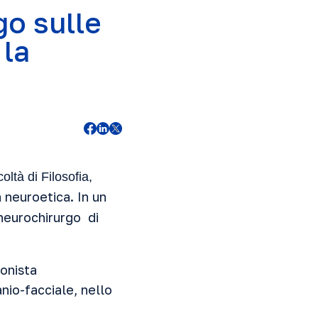
go sulle
 la
ltà di Filosofia,
a neuroetica. In un
 neurochirurgo di
ionista
anio-facciale, nello