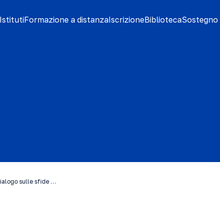
stituti
Formazione a distanza
Iscrizione
Biblioteca
Sostegno 
 dialogo sulle sfide …