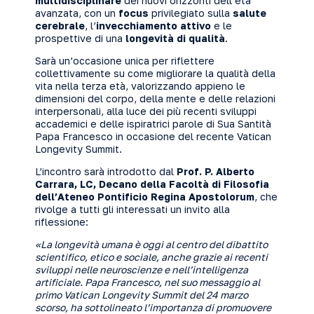
multidisciplinare
dei nuovi orizzonti dell’età
avanzata, con un
focus
privilegiato sulla
salute
cerebrale
, l’
invecchiamento attivo
e le
prospettive di una
longevità di qualità
.
Sarà un’occasione unica per riflettere
collettivamente su come migliorare la qualità della
vita nella terza età, valorizzando appieno le
dimensioni del corpo, della mente e delle relazioni
interpersonali, alla luce dei più recenti sviluppi
accademici e delle ispiratrici parole di Sua Santità
Papa Francesco in occasione del recente Vatican
Longevity Summit.
L’incontro sarà introdotto dal
Prof. P. Alberto
Carrara, LC, Decano della Facoltà di Filosofia
dell’Ateneo Pontificio Regina Apostolorum
, che
rivolge a tutti gli interessati un invito alla
riflessione:
«La longevità umana è oggi al centro del dibattito
scientifico, etico e sociale, anche grazie ai recenti
sviluppi nelle neuroscienze e nell’intelligenza
artificiale. Papa Francesco, nel suo messaggio al
primo Vatican Longevity Summit del 24 marzo
scorso, ha sottolineato l’importanza di promuovere