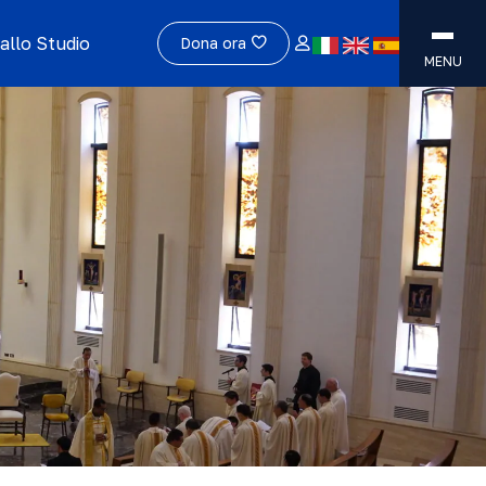
allo Studio
Dona ora
MENU