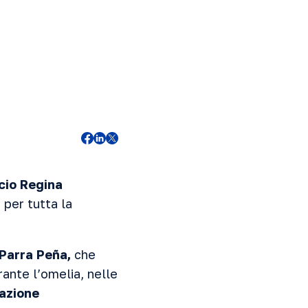
cio Regina
 per tutta la
 Parra Peña,
che
rante l’omelia, nelle
cazione