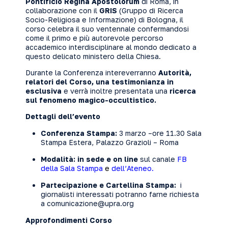
Pontificio Regina Apostolorum
di Roma, in
collaborazione con il
GRIS
(Gruppo di Ricerca
Socio-Religiosa e Informazione) di Bologna, il
corso celebra il suo ventennale confermandosi
come il primo e più autorevole percorso
accademico interdisciplinare al mondo dedicato a
questo delicato ministero della Chiesa.
Durante la Conferenza intereverranno
Autorità,
relatori del Corso, una testimonianza in
esclusiva
e verrà inoltre presentata una
ricerca
sul fenomeno magico-occultistico.
Dettagli dell’evento
Conferenza Stampa:
3 marzo –ore 11.30 Sala
Stampa Estera, Palazzo Grazioli – Roma
Modalità: in sede e on line
sul canale
FB
della Sala Stampa
e
dell’Ateneo.
Partecipazione e Cartellina Stampa:
i
giornalisti interessati potranno farne richiesta
a comunicazione@upra.org
Approfondimenti Corso