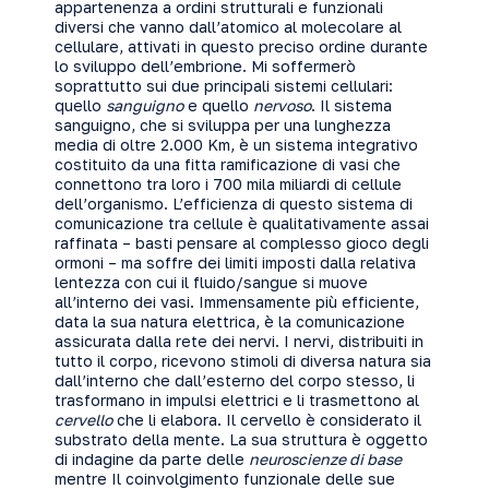
appartenenza a ordini strutturali e funzionali
diversi che vanno dall’atomico al molecolare al
cellulare, attivati in questo preciso ordine durante
lo sviluppo dell’embrione. Mi soffermerò
soprattutto sui due principali sistemi cellulari:
quello
sanguigno
e quello
nervoso
. Il sistema
sanguigno, che si sviluppa per una lunghezza
media di oltre 2.000 Km, è un sistema integrativo
costituito da una fitta ramificazione di vasi che
connettono tra loro i 700 mila miliardi di cellule
dell’organismo. L’efficienza di questo sistema di
comunicazione tra cellule è qualitativamente assai
raffinata – basti pensare al complesso gioco degli
ormoni – ma soffre dei limiti imposti dalla relativa
lentezza con cui il fluido/sangue si muove
all’interno dei vasi. Immensamente più efficiente,
data la sua natura elettrica, è la comunicazione
assicurata dalla rete dei nervi. I nervi, distribuiti in
tutto il corpo, ricevono stimoli di diversa natura sia
dall’interno che dall’esterno del corpo stesso, li
trasformano in impulsi elettrici e li trasmettono al
cervello
che li elabora. Il cervello è considerato il
substrato della mente. La sua struttura è oggetto
di indagine da parte delle
neuroscienze di base
mentre Il coinvolgimento funzionale delle sue