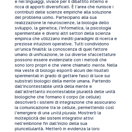
e nei linguaggi, vivace per il dibattito interno e
ricca di apporti diversificati. È l’area che riunisce i
contributi delle scienze empiriche alla soluzione
del problema uomo. Partecipano alla sua
realizzazione le neuroscienze, la biologia dello
sviluppo, la genetica, l’informatica, la psicologia
sperimentale e diversi altri settori della scienza
empirica che utilizzano inediti paradigmi di ricerca e
preziose intuizioni operative. Tutti condividono
un’unica finalità: la conoscenza di quel fattore
umano di unificazione, le cui diverse sfaccettature
possono essere evidenziate con i metodi che
sono loro propri e che viene chiamato
mente
. Nella
mia veste di biologo esporrò alcuni dei risultati
sperimentali in grado di gettare fasci di luce sui
substrati biologici della mente umana. Partendo
dall’incontestabile unità della mente e
dall’altrettanto incontestabile pluralità delle unità
biologiche che formano il corpo (le cellule)
descriverò i sistemi di integrazione che assicurano
la comunicazione tra le cellule, permettendo così
l’emergere di una
unità plurale
. Mostrerò la
molteplicità dei sistemi integrativi attivi
nell’embrione fin dall’inizio della sua
pluricellularità. Metterò in evidenza la loro