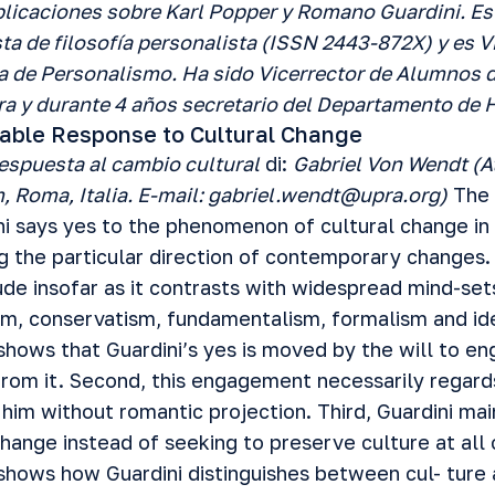
blicaciones sobre Karl Popper y Romano Guardini. Es 
ta de filosofía personalista
(ISSN 2443-872X) y es Vi
 de Personalismo. Ha sido Vicerrector de Alumnos d
ra y durante 4 años secretario del Departamento de
able Response to Cultural Change
respuesta al cambio cultural
di:
Gabriel Von Wendt
(
A
 Roma, Italia. E-mail:
gabriel.wendt@upra.org
)
The 
i says yes to the phenomenon of cultural change in s
g the particular direction of contemporary changes.
ude insofar as it contrasts with widespread mind-sets
sm, conservatism, fundamentalism, formalism and idea
 shows that Guardini’s yes is moved by the will to en
 from it. Second, this engagement necessarily regard
 him without romantic projection. Third, Guardini ma
hange instead of seeking to preserve culture at all 
 shows how Guardini distinguishes between cul- ture a