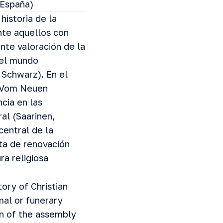
(España)
historia de la
nte aquellos con
ente valoración de la
 el mundo
 Schwarz). En el
 (Vom Neuen
cia en las
al (Saarinen,
central de la
a de renovación
ra religiosa
ory of Christian
mal or funerary
ion of the assembly