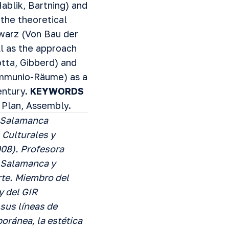
ablik, Bartning) and
 the theoretical
warz (Von Bau der
ll as the approach
otta, Gibberd) and
ommunio-Räume) as a
entury.
KEYWORDS
 Plan, Assembly.
e Salamanca
 Culturales y
08).
Profesora
e Salamanca y
te.
Miembro del
y del GIR
 sus líneas de
oránea, la estética