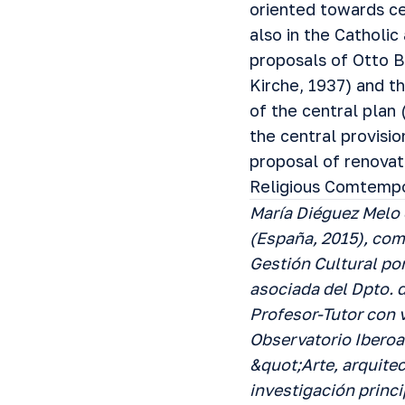
oriented towards ce
also in the Catholic
proposals of Otto 
Kirche, 1937) and t
of the central plan
the central provis
proposal of renovati
Religious Comtempor
María Diéguez Melo 
(España, 2015), com
Gestión Cultural po
asociada del Dpto. d
Profesor-Tutor con v
Observatorio Iberoa
&quot;Arte, arquitec
investigación princi