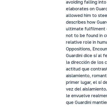
avoiding falling int
elaborates on Guard
allowed him to steer
describes how Guard
ultimate fulfilment 
not to be found in c
relative role in hum
Oppositions, Encoun
Guardini dice sí al 
la dirección de los
actitud que contra
aislamiento, romant
primer lugar, el sí 
vez del aislamiento
le envuelve realmen
que Guardini mantie