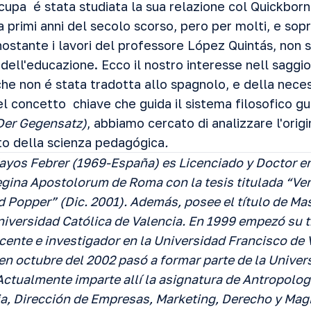
cupa é stata studiata la sua relazione col Quickborn
 primi anni del secolo scorso, pero per molti, e sopr
nostante i lavori del professore López Quintás, non 
 dell'educazione. Ecco il nostro interesse nell saggi
che non é stata tradotta allo spagnolo, e della nece
el concetto chiave che guida il sistema filosofico gu
Der Gegensatz)
, abbiamo cercato di analizzare l'orig
to della scienza pedagógica
.
Fayos Febrer (1969-España) es Licenciado y Doctor en 
egina Apostolorum de Roma con la tesis titulada “Ver
 Popper” (Dic. 2001). Además, posee el título de Mas
Universidad Católica de Valencia. En 1999 empezó su 
nte e investigador en la Universidad Francisco de V
 en octubre del 2002 pasó a formar parte de la Unive
Actualmente imparte allí la asignatura de Antropologí
ia, Dirección de Empresas, Marketing, Derecho y Magi