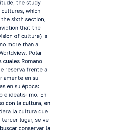
titude, the study
 cultures, which
the sixth section,
viction that the
ision of culture) is
s no more than a
Worldview, Polar
las cuales Romano
te reserva frente a
ariamente en su
as en su época:
 e idealis- mo. En
 con la cultura, en
era la cultura que
tercer lugar, se ve
 buscar conservar la