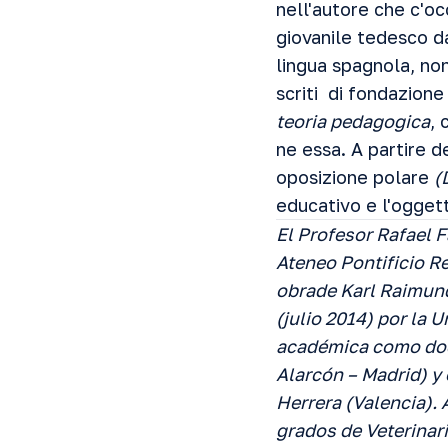
nell'autore che c'oc
giovanile tedesco da
lingua spagnola, no
scriti di fondazione
teoria pedagogica
, 
ne essa. A partire d
oposizione polare
(
educativo e l'ogget
El Profesor Rafael 
Ateneo Pontificio R
obrade Karl Raimund
(julio 2014) por la 
académica como doce
Alarcón – Madrid) y
Herrera (Valencia). 
grados de Veterinar