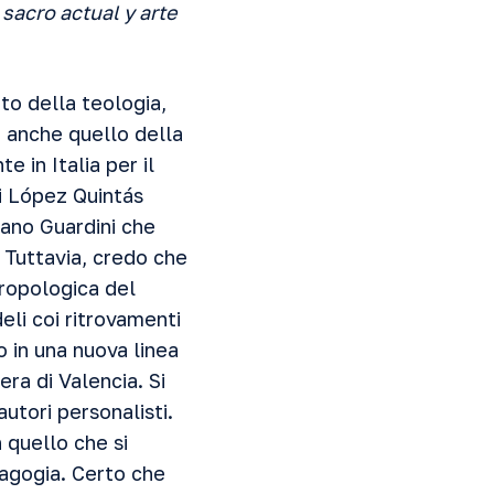
sacro actual y arte
to della teologia,
ed anche quello della
 in Italia per il
di López Quintás
mano Guardini che
. Tuttavia, credo che
tropologica del
eli coi ritrovamenti
 in una nuova linea
ra di Valencia. Si
utori personalisti.
n quello che si
dagogia. Certo che