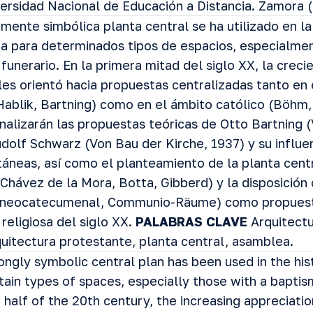
ersidad Nacional de Educación a Distancia. Zamora 
mente simbólica planta central se ha utilizado en la 
ana para determinados tipos de espacios, especialme
funerario. En la primera mitad del siglo XX, la creci
les orientó hacia propuestas centralizadas tanto en
Hablik, Bartning) como en el ámbito católico (Böhm,
nalizarán las propuestas teóricas de Otto Bartning
dolf Schwarz (Von Bau der Kirche, 1937) y su influen
áneas, así como el planteamiento de la planta centr
Chávez de la Mora, Botta, Gibberd) y la disposición 
a neocatecumenal, Communio-Räume) como propuest
 religiosa del siglo XX.
PALABRAS CLAVE
Arquitectu
itectura protestante, planta central, asamblea.
ngly symbolic central plan has been used in the hist
tain types of spaces, especially those with a baptis
t half of the 20th century, the increasing appreciat