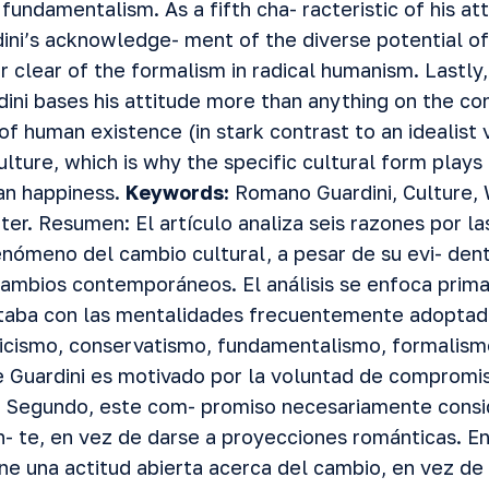
o fundamentalism. As a fifth cha- racteristic of his at
ini’s acknowledge- ment of the diverse potential of
 clear of the formalism in radical humanism. Lastly, 
ini bases his attitude more than anything on the con
of human existence (in stark contrast to an idealist v
ulture, which is why the specific cultural form play
an happiness.
Keywords:
Romano Guardini, Culture, 
ter.
Resumen: El artículo analiza seis razones por 
fenómeno del cambio cultural, a pesar de su evi- den
 cambios contemporáneos. El análisis se enfoca prim
staba con las mentalidades frecuentemente adoptad
icismo, conservatismo, fundamentalismo, formalismo
de Guardini es motivado por la voluntad de
compromiso
. Segundo, este com- promiso necesariamente consid
- te, en vez de darse a proyecciones románticas. En 
ne una actitud abierta acerca del cambio, en vez de