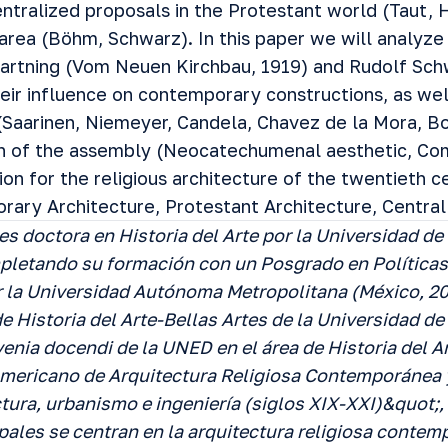
ntralized proposals in the Protestant world (Taut, H
 area (Böhm, Schwarz). In this paper we will analyze
Bartning (Vom Neuen Kirchbau, 1919) and Rudolf Sch
heir influence on contemporary constructions, as we
 (Saarinen, Niemeyer, Candela, Chavez de la Mora, B
ion of the assembly (Neocatechumenal aesthetic, C
on for the religious architecture of the twentieth c
ary Architecture, Protestant Architecture, Central
es doctora en Historia del Arte por la Universidad d
pletando su formación con un Posgrado en Políticas
r la Universidad Autónoma Metropolitana (México, 20
e Historia del Arte-Bellas Artes de la Universidad d
enia docendi de la UNED en el área de Historia del Ar
mericano de Arquitectura Religiosa Contemporánea 
tura, urbanismo e ingeniería (siglos XIX-XXI)&quot;,
pales se centran en la arquitectura religiosa contemp