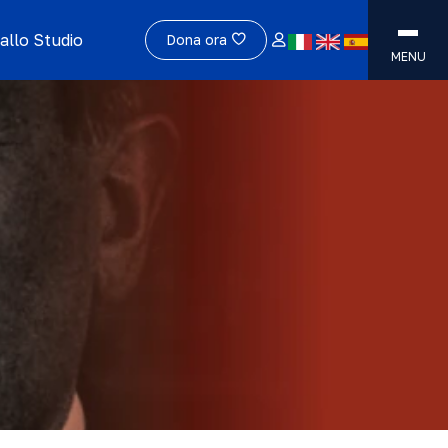
allo Studio
Dona ora
MENU