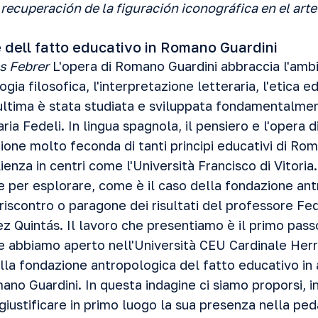
ecuperación de la figuración iconográfica en el arte 
dell fatto educativo in Romano Guardini
s Febrer
L'opera di Romano Guardini abbraccia l'ambi
gia filosofica, l'interpretazione letteraria, l'etica 
ltima è stata studiata e sviluppata fondamentalmente
ria Fedeli
. In lingua spagnola, il pensiero e l'opera 
ione molto feconda di tanti principi educativi di Ro
enza in centri come l'Università Francisco di Vitoria
e per esplorare, come è il caso della fondazione an
 riscontro o paragone dei risultati del professore Fed
 Quintás. Il lavoro che presentiamo è il primo passo
e abbiamo aperto nell'Università CEU Cardinale Herre
lla fondazione antropologica del fatto educativo in a
mano Guardini. In questa indagine ci siamo proporsi, i
, giustificare in primo luogo la sua presenza nella pe