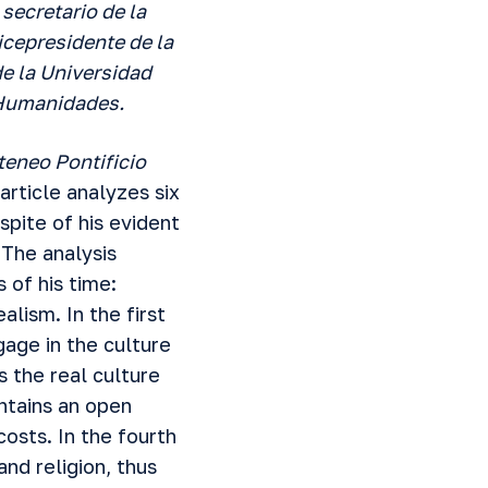
secretario de la
cepresidente de la
e la Universidad
 Humanidades.
teneo Pontificio
article analyzes six
pite of his evident
 The analysis
 of his time:
lism. In the first
gage in the culture
s the real culture
intains an open
costs. In the fourth
nd religion, thus