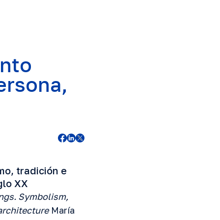
ento
ersona,
mo, tradición e
glo XX
dings. Symbolism,
architecture
María