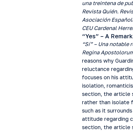
una treintena de pu
Revista Quién. Revis
Asociación Española
CEU Cardenal Herre
“Yes” – A Remark
“Sí” – Una notable 
Regina Apostolorum,
reasons why Guardin
reluctance regardin
focuses on his attit
isolation, romantici
section, the article
rather than isolate
such as it surrounds
attitude regarding c
section, the article