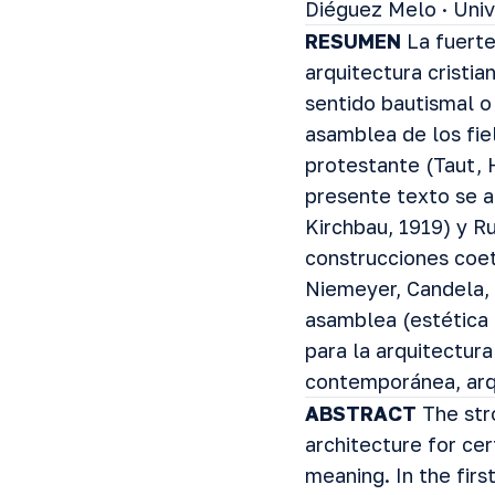
Diéguez Melo · Univ
RESUMEN
La fuerte
arquitectura cristi
sentido bautismal o 
asamblea de los fie
protestante (Taut, 
presente texto se a
Kirchbau, 1919) y Ru
construcciones coet
Niemeyer, Candela, 
asamblea (estétic
para la arquitectura
contemporánea, arqu
ABSTRACT
The stro
architecture for cer
meaning. In the firs