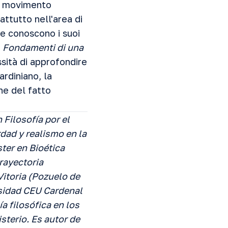
movimento
attutto nell'area di
se conoscono i suoi
o
Fondamenti di una
ssità di approfondire
ardiniano, la
ine del fatto
Filosofía por el
dad y realismo en la
ter en Bioética
trayectoria
itoria (Pozuelo de
rsidad CEU Cardenal
a filosófica en los
sterio. Es autor de