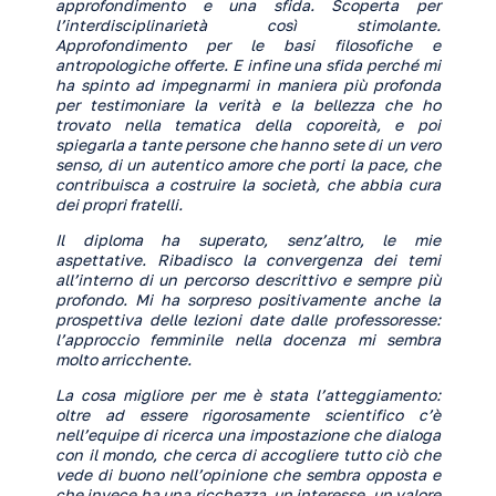
approfondimento e una sfida. Scoperta per
l’interdisciplinarietà così stimolante.
Approfondimento per le basi filosofiche e
antropologiche offerte. E infine una sfida perché mi
ha spinto ad impegnarmi in maniera più profonda
per testimoniare la verità e la bellezza che ho
trovato nella tematica della coporeità, e poi
spiegarla a tante persone che hanno sete di un vero
senso, di un autentico amore che porti la pace, che
contribuisca a costruire la società, che abbia cura
dei propri fratelli.
Il diploma ha superato, senz’altro, le mie
aspettative. Ribadisco la convergenza dei temi
all’interno di un percorso descrittivo e sempre più
profondo. Mi ha sorpreso positivamente anche la
prospettiva delle lezioni date dalle professoresse:
l’approccio femminile nella docenza mi sembra
molto arricchente.
La cosa migliore per me è stata l’atteggiamento:
oltre ad essere rigorosamente scientifico c’è
nell’equipe di ricerca una impostazione che dialoga
con il mondo, che cerca di accogliere tutto ciò che
vede di buono nell’opinione che sembra opposta e
che invece ha una ricchezza, un interesse, un valore