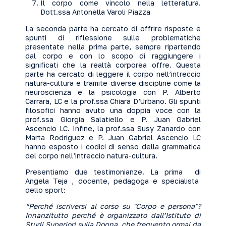
Il corpo come vincolo nella letteratura.
Dott.ssa Antonella Varoli Piazza
La seconda parte ha cercato di offrire risposte e
spunti di riflessione sulle problematiche
presentate nella prima parte, sempre ripartendo
dal corpo e con lo scopo di raggiungere i
significati che la realtà corporea offre. Questa
parte ha cercato di leggere il corpo nell’intreccio
natura-cultura e tramite diverse discipline come la
neuroscienza e la psicologia con P. Alberto
Carrara, LC e la prof.ssa Chiara D’Urbano. Gli spunti
filosofici hanno avuto una doppia voce con la
prof.ssa Giorgia Salatiello e P. Juan Gabriel
Ascencio LC. Infine, la prof.ssa Susy Zanardo con
Marta Rodriguez e P. Juan Gabriel Ascencio LC
hanno esposto i codici di senso della grammatica
del corpo nell’intreccio natura-cultura.
Presentiamo due testimonianze. La prima di
Angela Teja , docente, pedagoga e specialista
dello sport:
“Perché iscriversi al corso su "Corpo e persona"?
Innanzitutto perché è organizzato dall’Istituto di
Studi Superiori sulla Donna, che frequento ormai da