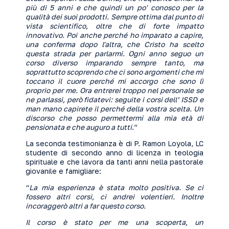
più di 5 anni e che quindi un po' conosco per la
qualità dei suoi prodotti. Sempre ottima dal punto di
vista scientifico, oltre che di forte impatto
innovativo. Poi anche perché ho imparato a capire,
una conferma dopo l'altra, che Cristo ha scelto
questa strada per parlarmi. Ogni anno seguo un
corso diverso imparando sempre tanto, ma
soprattutto scoprendo che ci sono argomenti che mi
toccano il cuore perché mi accorgo che sono lì
proprio per me. Ora entrerei troppo nel personale se
ne parlassi, però fidatevi: seguite i corsi dell’ ISSD e
man mano capirete il perché della vostra scelta. Un
discorso che posso permettermi alla mia età di
pensionata e che auguro a tutti
.”
La seconda testimonianza è di P. Ramon Loyola, LC
studente di secondo anno di licenza in teologia
spirituale e che lavora da tanti anni nella pastorale
giovanile e famigliare:
“
La mia esperienza è stata molto positiva. Se ci
fossero altri corsi, ci andrei volentieri. Inoltre
incoraggerò altri a far questo corso.
Il corso è stato per me una scoperta, un