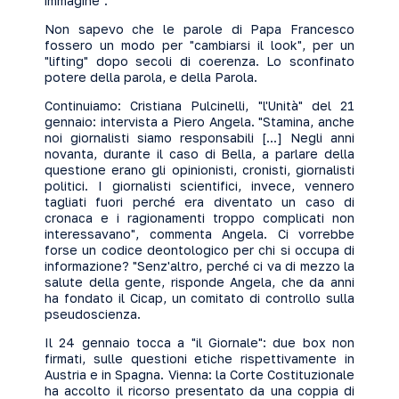
immagine".
Non sapevo che le parole di Papa Francesco
fossero un modo per "cambiarsi il look", per un
"lifting" dopo secoli di coerenza. Lo sconfinato
potere della parola, e della Parola.
Continuiamo: Cristiana Pulcinelli, "l'Unità" del 21
gennaio: intervista a Piero Angela. "Stamina, anche
noi giornalisti siamo responsabili [...] Negli anni
novanta, durante il caso di Bella, a parlare della
questione erano gli opinionisti, cronisti, giornalisti
politici. I giornalisti scientifici, invece, vennero
tagliati fuori perché era diventato un caso di
cronaca e i ragionamenti troppo complicati non
interessavano", commenta Angela. Ci vorrebbe
forse un codice deontologico per chi si occupa di
informazione? "Senz'altro, perché ci va di mezzo la
salute della gente, risponde Angela, che da anni
ha fondato il Cicap, un comitato di controllo sulla
pseudoscienza.
Il 24 gennaio tocca a "il Giornale": due box non
firmati, sulle questioni etiche rispettivamente in
Austria e in Spagna. Vienna: la Corte Costituzionale
ha accolto il ricorso presentato da una coppia di