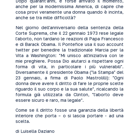
Dopo quarant'anni, è forse arrivato il momento,
anche per la modernissima America, di capire che
cosa provi veramente una donna quando è incinta,
anche se tra mille difficoltà?
Nel giorno dell'anniversario della sentenza della
Corte Suprema, che il 22 gennaio 1973 rese legale
l'aborto, non tardano le reazioni di Papa Francesco
e di Barack Obama. Il Pontefice usa il suo account
twitter per benedire la tradizionale Marcia per la
Vita a Washington: "Mi unisco all'iniziativa con le
mie preghiere. Possa Dio aiutarci a rispettare ogni
forma di vita, in particolare i più vulnerabili".
Diversamente il presidente Obama ("la Stampa" del
23 gennaio, a firma di Paolo Mastrolilli): "Ogni
donna deve avere il diritto di fare le proprie scelte
riguardo il suo corpo e la sua salute", ricalcando la
formula già utilizzata da Clinton, "l'aborto deve
essere sicuro e raro, ma legale".
Come se il diritto fosse una garanzia della libertà
interiore che porta – o si lascia portare - ad una
scelta.
di Luisella Daziano