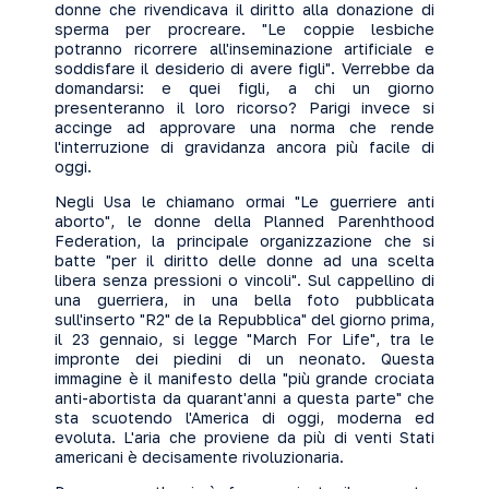
donne che rivendicava il diritto alla donazione di
sperma per procreare. "Le coppie lesbiche
potranno ricorrere all'inseminazione artificiale e
soddisfare il desiderio di avere figli". Verrebbe da
domandarsi: e quei figli, a chi un giorno
presenteranno il loro ricorso? Parigi invece si
accinge ad approvare una norma che rende
l'interruzione di gravidanza ancora più facile di
oggi.
Negli Usa le chiamano ormai "Le guerriere anti
aborto", le donne della Planned Parenhthood
Federation, la principale organizzazione che si
batte "per il diritto delle donne ad una scelta
libera senza pressioni o vincoli". Sul cappellino di
una guerriera, in una bella foto pubblicata
sull'inserto "R2" de la Repubblica" del giorno prima,
il 23 gennaio, si legge "March For Life", tra le
impronte dei piedini di un neonato. Questa
immagine è il manifesto della "più grande crociata
anti-abortista da quarant'anni a questa parte" che
sta scuotendo l'America di oggi, moderna ed
evoluta. L'aria che proviene da più di venti Stati
americani è decisamente rivoluzionaria.