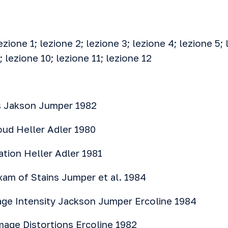
ezione 1
;
lezione 2
;
lezione 3
;
lezione 4
;
lezione 5
;
;
lezione 10
;
lezione 11
;
lezione 12
s
Jakson Jumper 1982
oud
Heller Adler 1980
ation
Heller Adler 1981
xam
of Stains Jumper et al. 1984
age Intensity
Jackson Jumper Ercoline 1984
mage Distortions
Ercoline 1982