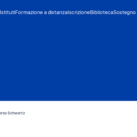
stituti
Formazione a distanza
Iscrizione
Biblioteca
Sostegno 
 corso Schwortz