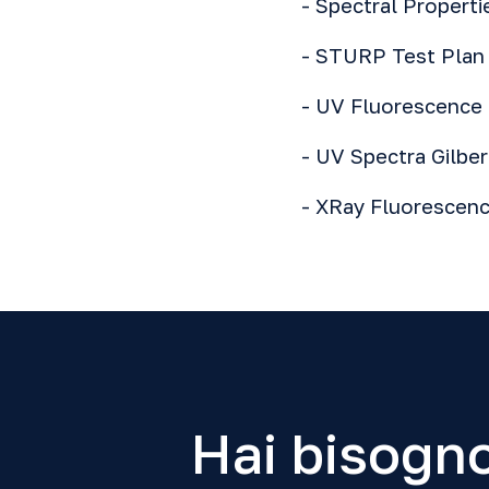
-
Spectral Properti
-
STURP Test Plan
-
UV Fluorescence
-
UV Spectra
Gilber
-
XRay Fluorescen
Hai bisogno