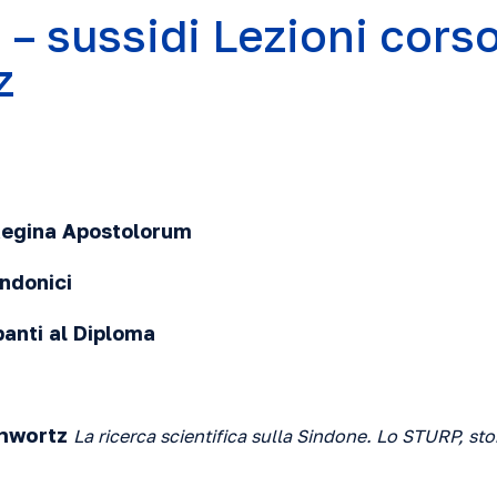
 – sussidi Lezioni cors
z
 Regina Apostolorum
indonici
panti al Diploma
chwortz
La ricerca scientifica sulla Sindone. Lo STURP, sto