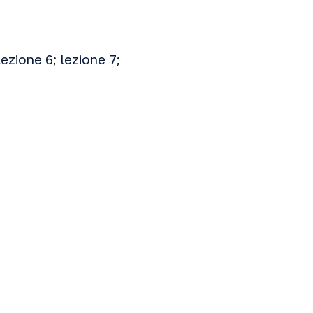
lezione 6
;
lezione 7
;