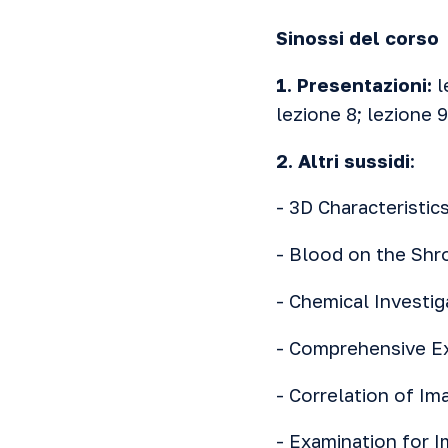
Sinossi
del corso
1. Presentazioni:
l
lezione 8
;
lezione 9
2. Altri sussidi
:
-
3D Characteristic
-
Blood on the Shr
-
Chemical Investig
-
Comprehensive E
-
Correlation of Im
-
Examination for I