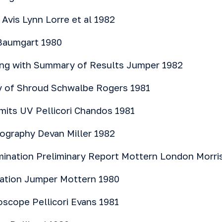
Avis Lynn Lorre et al 1982
Baumgart 1980
ing with Summary of Results
Jumper 1982
y of Shroud
Schwalbe Rogers 1981
rmits UV
Pellicori Chandos 1981
tography
Devan Miller 1982
ination Preliminary Report
Mottern London Morri
gation
Jumper Mottern 1980
roscope
Pellicori Evans 1981