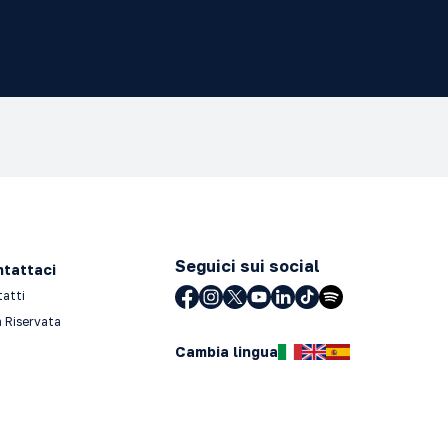
Seguici sui social
tattaci
tatti
 Riservata
Cambia lingua