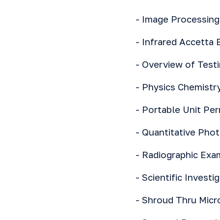
-
Image Processing
-
Infrared
Accetta 
-
Overview of Test
-
Physics Chemistr
-
Portable Unit Pe
-
Quantitative Pho
-
Radiographic Exam
-
Scientific Investi
-
Shroud Thru Mic