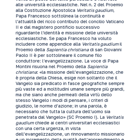
alle università ecclesiastiche. Nel n. 2 del Proemio
alla Costituzione Apostolica
Veritatis gaudium
,
Papa Francesco sottolinea la continuità e
l’attualità del ricco contributo del concilio Vaticano
II e dal magistero pontificio successivo
riguardante l’identità e missione delle università
ecclesiastiche. Se papa Francesco ha voluto
includere come appendice alla
Veritatis gaudium
il
Proemio della
Sapientia christiana
di san Giovanni
Paolo II è per sottolineare il comune filo
conduttore: l’evangelizzazione. La voce di Papa
Montini risuona nel Proemio della
Sapientia
christiana
: «la missione dell’evangelizzazione, che
è propria della Chiesa, esige non soltanto che il
Vangelo sia predicato in fasce geografiche sempre
più vaste ed a moltitudini umane sempre più grandi,
ma che siano anche permeati della virtù dello
stesso Vangelo i modi di pensare, i criteri di
giudizio, le norme d’azione; in una parola, è
necessario che tutta la cultura dell’uomo sia
penetrata dal Vangelo» (SC Proemio I). La
Veritatis
gaudium
chiede ai centri universitari ecclesiastici
con una certa urgenza, in vista
dell’evangelizzazione, un rinnovamento missionario
e un incremento della qualità dell’apprendimento e