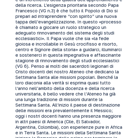
della ricerca. L’esigenza prioritaria secondo Papa
Francesco (VG n.3) è che tutto il Popolo di Dio si
prepari ad intraprendere “con spirito” una nuova
tappa dell’evangelizzazione. In questo «processo
è chiamato a giocare un ruolo strategico un
adeguato rinnovamento del sistema degli studi
ecclesiastici». Il Papa vuole che sia «la fede
gioiosa e incrollabile in Gesù crocifisso e risorto,
centro e Signore della storia» a guidarci, illuminarci
e sostenerci in questa impegnativa e affascinante
stagione di rinnovamento degli studi ecclesiastici
(VG 6). Penso ai molti dei sacerdoti legionari di
Cristo docenti del nostro Ateneo che dedicano la
Settimana Santa alle missioni popolari. Benché la
loro diaconia alla verità si esprima quasi tutto
l‘anno nell’ambito della docenza e della ricerca
universitaria, è bello vedere che l’Ateneo ha già
una lunga tradizione di missioni durante la
Settimana Santa. All’inizio il paese di destinazione
delle missioni era prevalentemente il Messico;
oggi i nostri docenti hanno una presenza maggiore
in altri paesi di America (Cile, El Salvador,
Argentina, Colombia), con esperienze pure in Africa
e in Terra Santa. Le missioni della Settimana Santa