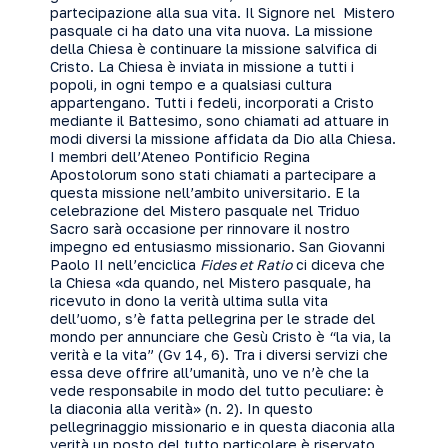
partecipazione alla sua vita. Il Signore nel Mistero
pasquale ci ha dato una vita nuova. La missione
della Chiesa è continuare la missione salvifica di
Cristo. La Chiesa è inviata in missione a tutti i
popoli, in ogni tempo e a qualsiasi cultura
appartengano. Tutti i fedeli, incorporati a Cristo
mediante il Battesimo, sono chiamati ad attuare in
modi diversi la missione affidata da Dio alla Chiesa.
I membri dell’Ateneo Pontificio Regina
Apostolorum sono stati chiamati a partecipare a
questa missione nell’ambito universitario. E la
celebrazione del Mistero pasquale nel Triduo
Sacro sarà occasione per rinnovare il nostro
impegno ed entusiasmo missionario. San Giovanni
Paolo II nell’enciclica
Fides et Ratio
ci diceva che
la Chiesa «da quando, nel Mistero pasquale, ha
ricevuto in dono la verità ultima sulla vita
dell’uomo, s’è fatta pellegrina per le strade del
mondo per annunciare che Gesù Cristo è “la via, la
verità e la vita” (Gv 14, 6). Tra i diversi servizi che
essa deve offrire all’umanità, uno ve n’è che la
vede responsabile in modo del tutto peculiare: è
la diaconia alla verità» (n. 2). In questo
pellegrinaggio missionario e in questa diaconia alla
verità un posto del tutto particolare è riservato