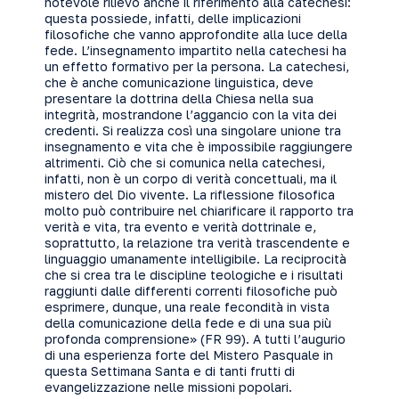
notevole rilievo anche il riferimento alla catechesi:
questa possiede, infatti, delle implicazioni
filosofiche che vanno approfondite alla luce della
fede. L’insegnamento impartito nella catechesi ha
un effetto formativo per la persona. La catechesi,
che è anche comunicazione linguistica, deve
presentare la dottrina della Chiesa nella sua
integrità, mostrandone l’aggancio con la vita dei
credenti. Si realizza così una singolare unione tra
insegnamento e vita che è impossibile raggiungere
altrimenti. Ciò che si comunica nella catechesi,
infatti, non è un corpo di verità concettuali, ma il
mistero del Dio vivente. La riflessione filosofica
molto può contribuire nel chiarificare il rapporto tra
verità e vita, tra evento e verità dottrinale e,
soprattutto, la relazione tra verità trascendente e
linguaggio umanamente intelligibile. La reciprocità
che si crea tra le discipline teologiche e i risultati
raggiunti dalle differenti correnti filosofiche può
esprimere, dunque, una reale fecondità in vista
della comunicazione della fede e di una sua più
profonda comprensione» (FR 99). A tutti l’augurio
di una esperienza forte del Mistero Pasquale in
questa Settimana Santa e di tanti frutti di
evangelizzazione nelle missioni popolari.