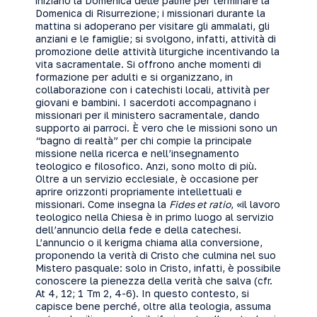
iniziano la Domenica delle palme per terminare la
Domenica di Risurrezione; i missionari durante la
mattina si adoperano per visitare gli ammalati, gli
anziani e le famiglie; si svolgono, infatti, attività di
promozione delle attività liturgiche incentivando la
vita sacramentale. Si offrono anche momenti di
formazione per adulti e si organizzano, in
collaborazione con i catechisti locali, attività per
giovani e bambini. I sacerdoti accompagnano i
missionari per il ministero sacramentale, dando
supporto ai parroci. È vero che le missioni sono un
“bagno di realtà” per chi compie la principale
missione nella ricerca e nell’insegnamento
teologico e filosofico. Anzi, sono molto di più.
Oltre a un servizio ecclesiale, è occasione per
aprire orizzonti propriamente intellettuali e
missionari. Come insegna la
Fides et ratio
, «il lavoro
teologico nella Chiesa è in primo luogo al servizio
dell’annuncio della fede e della catechesi.
L’annuncio o il kerigma chiama alla conversione,
proponendo la verità di Cristo che culmina nel suo
Mistero pasquale: solo in Cristo, infatti, è possibile
conoscere la pienezza della verità che salva (cfr.
At 4, 12; 1 Tm 2, 4-6). In questo contesto, si
capisce bene perché, oltre alla teologia, assuma