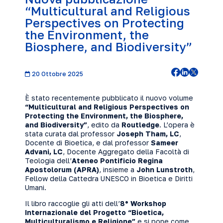
“Multicultural and Religious
Perspectives on Protecting
the Environment, the
Biosphere, and Biodiversity”
20 Ottobre 2025
È stato recentemente pubblicato il nuovo volume
“Multicultural and Religious Perspectives on
Protecting the Environment, the Biosphere,
and Biodiversity”
, edito da
Routledge
. L’opera è
stata curata dal professor
Joseph Tham, LC
,
Docente di Bioetica, e dal professor
Sameer
Advani, LC
, Docente Aggregato della Facoltà di
Teologia dell’
Ateneo Pontificio Regina
Apostolorum (APRA)
, insieme a
John Lunstroth
,
Fellow della Cattedra UNESCO in Bioetica e Diritti
Umani.
Il libro raccoglie gli atti dell’
8° Workshop
Internazionale del Progetto “Bioetica,
Multiculturalismo e Religione”
e si pone come