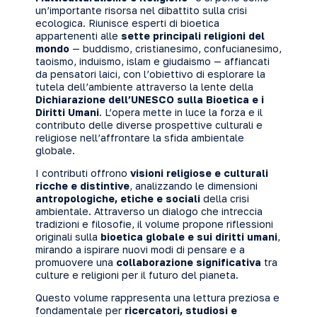
un’importante risorsa nel dibattito sulla crisi
ecologica. Riunisce esperti di bioetica
appartenenti alle
sette principali religioni del
mondo
— buddismo, cristianesimo, confucianesimo,
taoismo, induismo, islam e giudaismo — affiancati
da pensatori laici, con l’obiettivo di esplorare la
tutela dell’ambiente attraverso la lente della
Dichiarazione dell’UNESCO sulla Bioetica e i
Diritti Umani
. L’opera mette in luce la forza e il
contributo delle diverse prospettive culturali e
religiose nell’affrontare la sfida ambientale
globale.
I contributi offrono
visioni religiose e culturali
ricche e distintive
, analizzando le dimensioni
antropologiche, etiche e sociali
della crisi
ambientale. Attraverso un dialogo che intreccia
tradizioni e filosofie, il volume propone riflessioni
originali sulla
bioetica globale e sui diritti umani
,
mirando a ispirare nuovi modi di pensare e a
promuovere una
collaborazione significativa
tra
culture e religioni per il futuro del pianeta.
Questo volume rappresenta una lettura preziosa e
fondamentale per
ricercatori, studiosi e