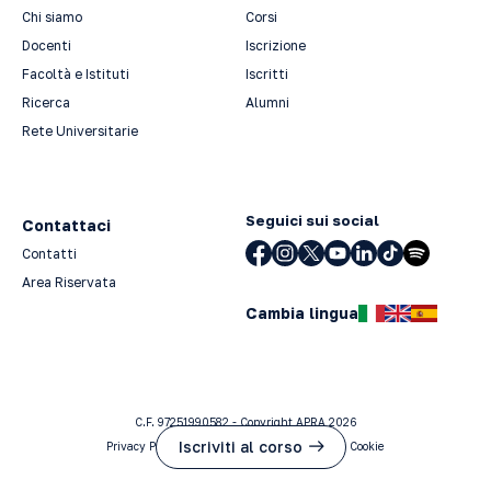
Chi siamo
Corsi
Docenti
Iscrizione
Facoltà e Istituti
Iscritti
Ricerca
Alumni
Rete Universitarie
Seguici sui social
Contattaci
Contatti
Area Riservata
Cambia lingua
C.F. 97251990582 - Copyright APRA 2026
Iscriviti al corso
Privacy Policy
Cookie Policy
Preferenze Cookie