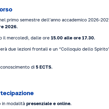
corso
à nel primo semestre dell’anno accademico 2026-202
re 2026
.
no il mercoledì, dalle ore
15.00 alle ore 17.30
.
erà due lezioni frontali e un “Colloquio dello Spirit
 riconoscimento di
5 ECTS
.
rtecipazione
o in modalità
presenziale e online
.