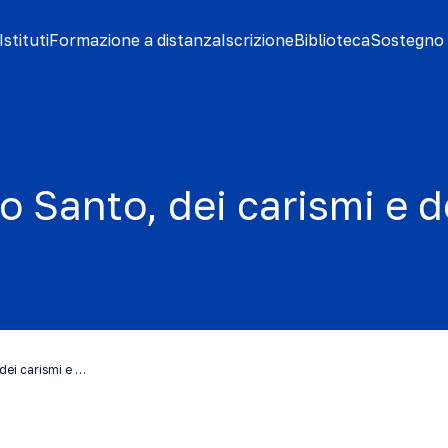
stituti
Formazione a distanza
Iscrizione
Biblioteca
Sostegno 
to Santo, dei carismi e d
 dei carismi e …