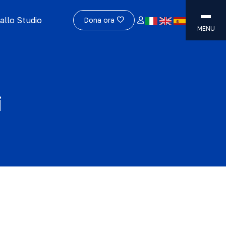
allo Studio
Dona ora
MENU
i