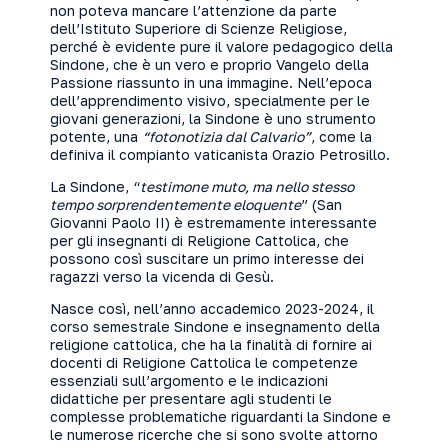
non poteva mancare l’attenzione da parte
dell’Istituto Superiore di Scienze Religiose,
perché è evidente pure il valore pedagogico della
Sindone, che è un vero e proprio Vangelo della
Passione riassunto in una immagine. Nell’epoca
dell’apprendimento visivo, specialmente per le
giovani generazioni, la Sindone è uno strumento
potente, una
“fotonotizia dal Calvario”
, come la
definiva il compianto vaticanista Orazio Petrosillo.
La Sindone, “
testimone muto, ma nello stesso
tempo sorprendentemente eloquente
” (San
Giovanni Paolo II) è estremamente interessante
per gli insegnanti di Religione Cattolica, che
possono così suscitare un primo interesse dei
ragazzi verso la vicenda di Gesù.
Nasce così, nell’anno accademico 2023-2024, il
corso semestrale Sindone e insegnamento della
religione cattolica, che ha la finalità di fornire ai
docenti di Religione Cattolica le competenze
essenziali sull’argomento e le indicazioni
didattiche per presentare agli studenti le
complesse problematiche riguardanti la Sindone e
le numerose ricerche che si sono svolte attorno