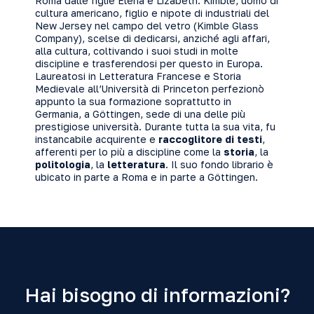
Roma dalle figlie Elena e Lizabeth. Kimble, uomo di
cultura americano, figlio e nipote di industriali del
New Jersey nel campo del vetro (Kimble Glass
Company), scelse di dedicarsi, anziché agli affari,
alla cultura, coltivando i suoi studi in molte
discipline e trasferendosi per questo in Europa.
Laureatosi in Letteratura Francese e Storia
Medievale all’Università di Princeton perfezionò
appunto la sua formazione soprattutto in
Germania, a Göttingen, sede di una delle più
prestigiose università. Durante tutta la sua vita, fu
instancabile acquirente e
raccoglitore di testi
,
afferenti per lo più a discipline come la
storia
, la
politologia
, la
letteratura
. Il suo fondo librario è
ubicato in parte a Roma e in parte a Göttingen.
Hai bisogno di informazioni?