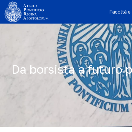
Facoltà e I
Da borsista a futuro 