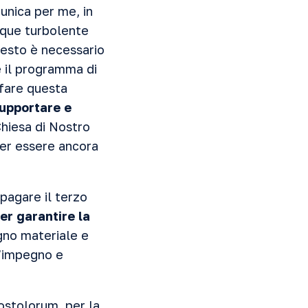
unica per me, in
cque turbolente
uesto è necessario
e il programma di
sfare questa
supportare e
Chiesa di Nostro
per essere ancora
 pagare il terzo
er garantire la
gno materiale e
l’impegno e
ostolorum, per la