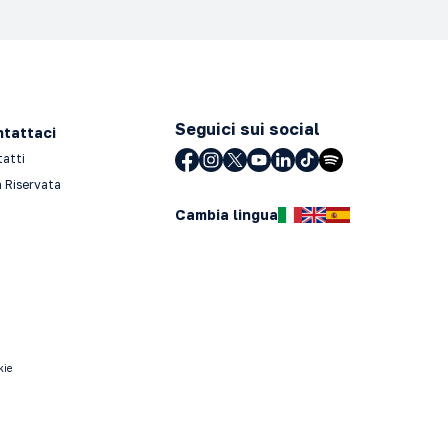
Seguici sui social
tattaci
tatti
 Riservata
Cambia lingua
kie