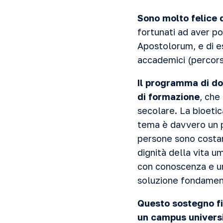
Sono molto felice d
fortunati ad aver po
Apostolorum, e di 
accademici (percors
Il programma di do
di formazione
, che
secolare. La bioeti
tema è davvero un p
persone sono costa
dignità della vita u
con conoscenza e un
soluzione fondamenta
Questo sostegno fin
un campus universit