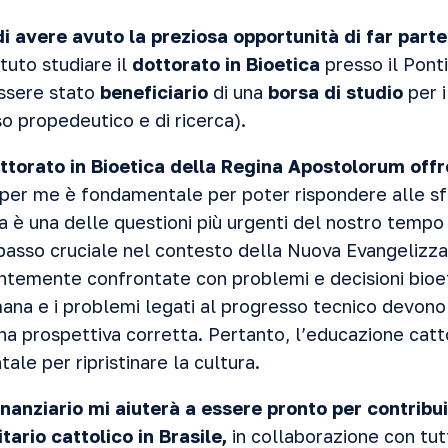
i avere avuto la preziosa opportunità di far parte
tuto studiare il
dottorato in Bioetica
presso il Pont
essere stato
beneficiario
di una
borsa di studio
per i
o propedeutico e di ricerca).
ttorato in Bioetica della Regina Apostolorum
offr
 per me è fondamentale per poter rispondere alle sf
ca è una delle questioni più urgenti del nostro tempo
asso cruciale nel contesto della Nuova Evangelizzazi
ntemente confrontate con problemi e decisioni bioe
mana e i problemi legati al progresso tecnico devono
a prospettiva corretta. Pertanto, l’educazione catt
le per ripristinare la cultura.
anziario mi aiuterà a essere pronto per contribuir
ario cattolico in Brasile,
in collaborazione con tut