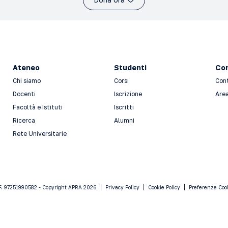
Ateneo
Studenti
Con
Chi siamo
Corsi
Con
Docenti
Iscrizione
Area
Facoltà e Istituti
Iscritti
Ricerca
Alumni
Rete Universitarie
F. 97251990582 - Copyright APRA 2026
Privacy Policy
Cookie Policy
Preferenze Coo