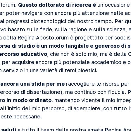
olorum.
Questo dottorato di ricerca è
un’occasione 
 poter navigare con ancora più attenzione nelle a
 ai progressi biotecnologici del nostro tempo. Per q
o basato sulla fede, sulla ragione e sulla scienza, 
ca della Regina Apostolorum è progettato per soddi
rsa di studio è un modo tangibile e generoso di 
ercorso educativo
, che non è solo mio, ma è della 
, per acquisire ancora più potenziale accademico e 
o servizio in una varietà di temi bioetici.
 ancora una sfida per me
raccogliere le risorse per
rcorso di dissertazione), ma continuo con fiducia.
P
oro in modo ordinato
, mantengo vigente il mio impe
ll’inizio del mio percorso, di adempiere, con tutto 
hieste necessarie.
 saluti
a tutto il team della nostra amata Regina Ap