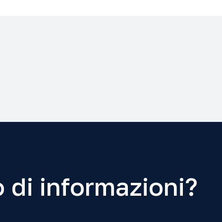
o di Joseph Ratzinger
-2026 Grado: Licenza
 filosofia
-2026 Grado: Baccalaureato
 di informazioni?
-2026 Grado: Baccalaureato