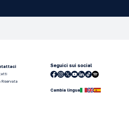
Seguici sui social
tattaci
tatti
 Riservata
Cambia lingua