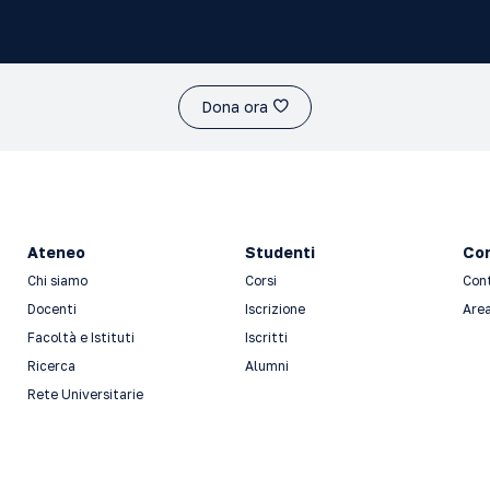
eciale II
-2026 Grado: Baccalaureato
Dona ora
Ateneo
Studenti
Con
Chi siamo
Corsi
Con
Docenti
Iscrizione
Area
Facoltà e Istituti
Iscritti
Ricerca
Alumni
Rete Universitarie