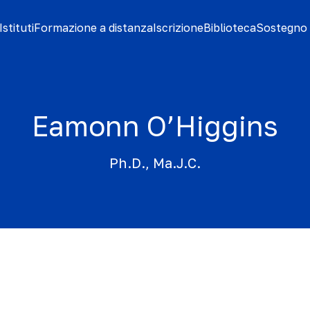
stituti
Formazione a distanza
Iscrizione
Biblioteca
Sostegno 
Eamonn O’Higgins
Ph.D., Ma.J.C.