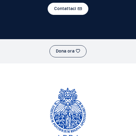
Filosofia A.A. 2025-2026 Grado: Licenza
Contattaci
La Metafisica di Aristotele
Filosofia A.A. 2023-2024 Grado: Baccalaureato
Modelos de bioética
Istituto Scienza e Fede A.A. 2023-2024 Grado: Diploma
Dona ora
Sintesi filosofica
Filosofia A.A. 2025-2026 Grado: Baccalaureato
Storia della filosofia antica
Filosofia A.A. 2023-2024 Grado: Baccalaureato