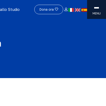
allo Studio
Dona ora
MENU
a