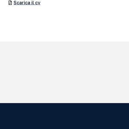
Scarica il cv
i Hans Urs von Balthasar
-2026 Grado: Licenza