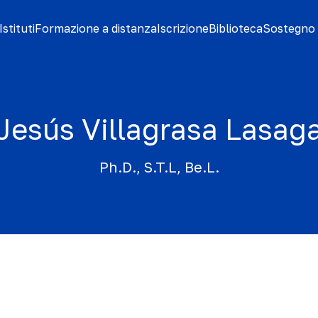
stituti
Formazione a distanza
Iscrizione
Biblioteca
Sostegno 
Jesús Villagrasa Lasag
Ph.D., S.T.L, Be.L.