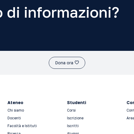
 di informazioni?
Dona ora
Ateneo
Studenti
Con
Chi siamo
Corsi
Con
Docenti
Iscrizione
Area
Facoltà e Istituti
Iscritti
Ricerca
Alumni