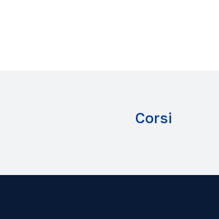
Corsi
Verità del mondo d
Filosofia A.A. 2025