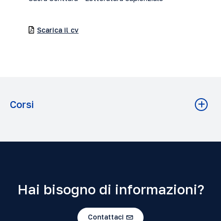
Scarica il cv
Corsi
La spiritualità dei Salmi
Teologia A.A. 2023-2024
Salmi e libri sapienziali
Istituto Superiore di Scienze Religiose A.A. 2025-2026
Grado: Baccalaureato
Hai bisogno di informazioni?
Contattaci