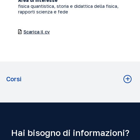
Area di interesse
fisica quantistica, storia e didattica della fisica,
rapporti scienza e fede
Scarica il cv
Corsi
Fisica per filosofi
Istituto Scienza e Fede A.A. 2026-2027 Grado: Diploma
Hai bisogno di informazioni?