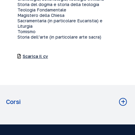
Storia del dogma e storia della teologia
Teologia Fondamentale
Magistero della Chiesa
Sacramentaria (in particolare Eucaristia) e
Liturgia
Tomismo
Storia dell’arte (in particolare arte sacra)
Scarica il cv
Corsi
La Eucaristía en S. Tomás de Aquino
Teologia A.A. 2025-2026 Grado: Diploma