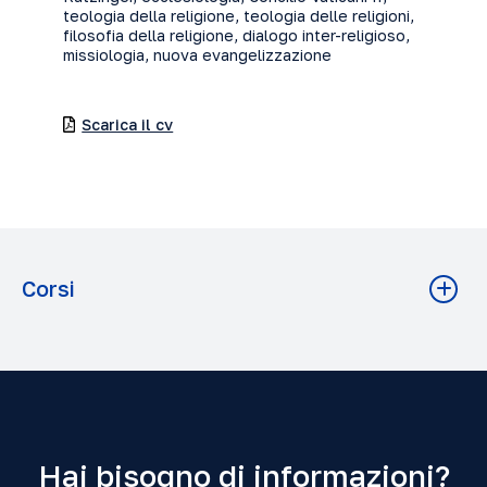
teologia della religione, teologia delle religioni,
filosofia della religione, dialogo inter-religioso,
missiologia, nuova evangelizzazione
Scarica il cv
Corsi
Seminario di sintesi in lingua inglese
Teologia A.A. 2023-2024 Grado: Baccalaureato
La teología de la misión, según J. Ratzinger
Teologia A.A. 2025-2026 Grado: Baccalaureato
Hai bisogno di informazioni?
Eclesiología