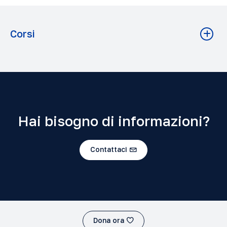
Corsi
Fondamenti filosofici delle Scienze Religiose I (Scienza
e Sapienza)
Istituto Superiore di Scienze Religiose A.A. 2023-2024
Grado: Baccalaureato
Hai bisogno di informazioni?
Contattaci
Dona ora