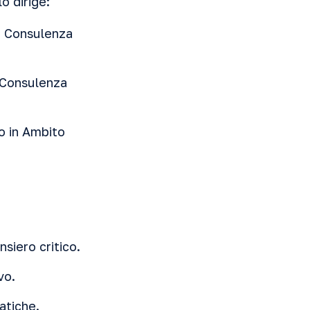
o dirige:
in Consulenza
n Consulenza
o in Ambito
siero critico.
vo.
atiche.