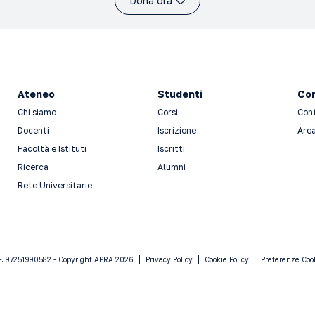
Dona ora
Ateneo
Studenti
Con
Chi siamo
Corsi
Con
Docenti
Iscrizione
Area
Facoltà e Istituti
Iscritti
Ricerca
Alumni
Rete Universitarie
F. 97251990582 - Copyright APRA 2026
Privacy Policy
Cookie Policy
Preferenze Coo