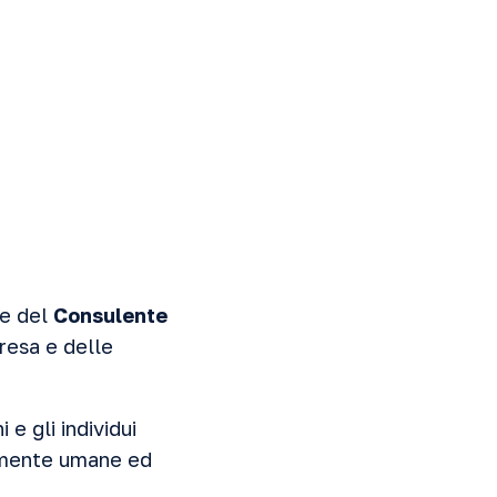
le del
Consulente
presa e delle
e gli individui
damente umane ed