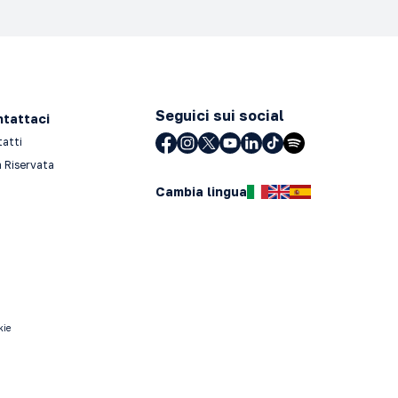
Seguici sui social
tattaci
tatti
 Riservata
Cambia lingua
kie