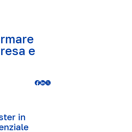
ormare
presa e
ter in
enziale