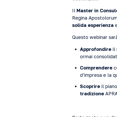
Il
Master in Consul
Regina Apostolorum
solida esperienza
e
Questo webinar sarà
Approfondire
il
ormai consolidat
Comprendere
co
d’impresa e la qu
Scoprire
il piano
tradizione
APRA