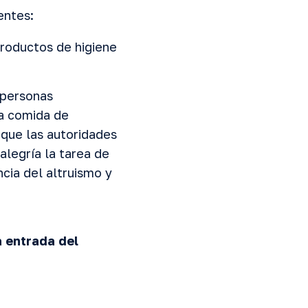
entes:
productos de higiene
 personas
na comida de
que las autoridades
legría la tarea de
cia del altruismo y
a entrada del