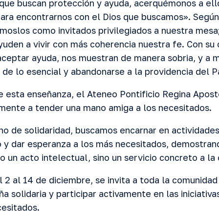
 que buscan protección y ayuda, acerquémonos a ello
ara encontrarnos con el Dios que buscamos». Según
jámoslos como invitados privilegiados a nuestra mesa
uden a vivir con más coherencia nuestra fe. Con su 
 aceptar ayuda, nos muestran de manera sobria, y a 
r de lo esencial y abandonarse a la providencia del 
 esta enseñanza, el Ateneo Pontificio Regina Apos
ente a tender una mano amiga a los necesitados.
no de solidaridad, buscamos encarnar en actividades
 y dar esperanza a los más necesitados, demostran
lo un acto intelectual, sino un servicio concreto a 
l 2 al 14 de diciembre, se invita a toda la comunida
 solidaria y participar activamente en las iniciativa
esitados.