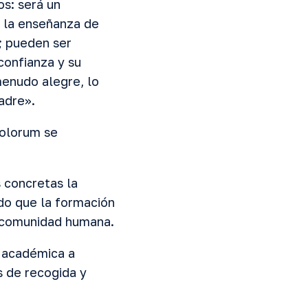
s: será un
 la enseñanza de
; pueden ser
confianza y su
menudo alegre, lo
Padre».
tolorum se
 concretas la
do que la formación
la comunidad humana.
d académica a
s de recogida y