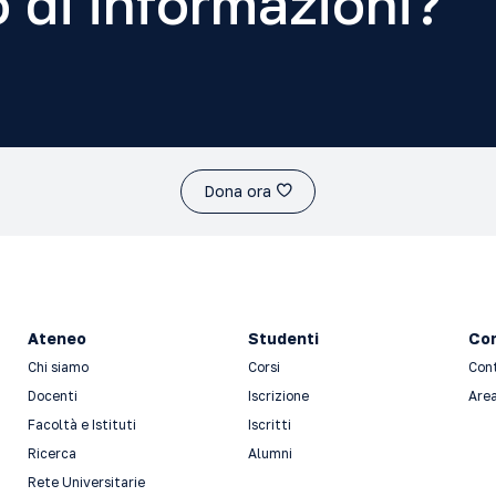
 di informazioni?
Dona ora
Ateneo
Studenti
Con
Chi siamo
Corsi
Con
Docenti
Iscrizione
Area
Facoltà e Istituti
Iscritti
Ricerca
Alumni
Rete Universitarie