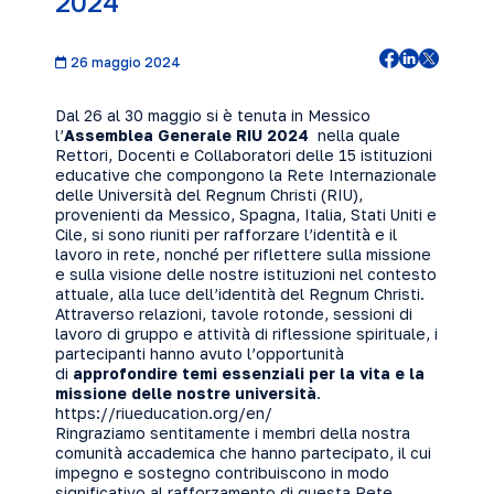
2024
26 maggio 2024
Dal 26 al 30 maggio si è tenuta in Messico
l’
Assemblea Generale RIU 2024
nella quale
Rettori, Docenti e Collaboratori delle 15 istituzioni
educative che compongono la Rete Internazionale
delle Università del
Regnum Christi (RIU)
,
provenienti da Messico, Spagna, Italia, Stati Uniti e
Cile, si sono riuniti per rafforzare l’identità e il
lavoro in rete, nonché per riflettere sulla missione
e sulla visione delle nostre istituzioni nel contesto
attuale, alla luce dell’identità del Regnum Christi.
Attraverso relazioni, tavole rotonde, sessioni di
lavoro di gruppo e attività di riflessione spirituale, i
partecipanti hanno avuto l’opportunità
di
approfondire temi essenziali per la vita e la
missione delle nostre università
.
https://riueducation.org/en/
Ringraziamo sentitamente i membri della nostra
comunità accademica che hanno partecipato, il cui
impegno e sostegno contribuiscono in modo
significativo al rafforzamento di questa Rete