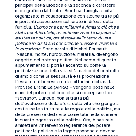
principali della Bioetica e la seconda a carattere
monografico dal titolo “Bioetica, famiglia e vita”,
organizzato in collaborazione con alcune tra le più
importanti associazioni schierate in difesa della
famiglia.
L’uomo che per millenni è rimasto ciò che è
stato per Aristotele, un animale vivente capace di
esistenza politica, ora si trova all’interno di una
politica in cui la sua condizione di essere vivente è
in questione
. Sono parole di Michel Foucault.
Nascita, morte, riproduzione, malattia, divengono
oggetto del potere politico. Nel corso di questo
appuntamento si porrà l’accento su come la
politicizzazione della vita si fa carico del controllo
di ambiti come la sessualità e la procreazione.
L’essere e il benessere dei cittadini- dichiara la
Prof.ssa Brambilla (APRA) – vengono posti nelle
mani del potere politico, che si concepisce loro
“sovrano”. Dunque, non si tratta più
dell’evoluzione della sfera della vita che giunge a
costituire le strutture e le regole della politica, ma
della presenza della vita come tale nella scena e
in quanto oggetto della politica. Ora, è naturale
ammettere l’intervento legiferante del potere
politico: la politica e la legge possono e devono