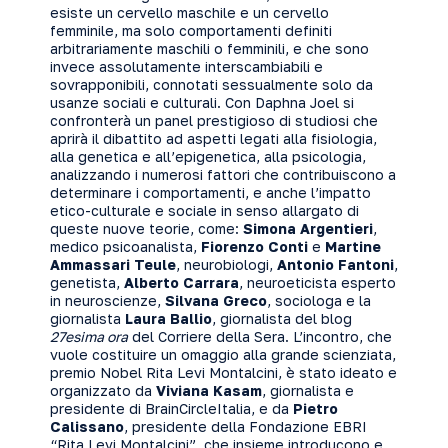
esiste un cervello maschile e un cervello
femminile, ma solo comportamenti definiti
arbitrariamente maschili o femminili, e che sono
invece assolutamente interscambiabili e
sovrapponibili, connotati sessualmente solo da
usanze sociali e culturali. Con Daphna Joel si
confronterà un panel prestigioso di studiosi che
aprirà il dibattito ad aspetti legati alla fisiologia,
alla genetica e all’epigenetica, alla psicologia,
analizzando i numerosi fattori che contribuiscono a
determinare i comportamenti, e anche l’impatto
etico-culturale e sociale in senso allargato di
queste nuove teorie, come:
Simona Argentieri
,
medico psicoanalista,
Fiorenzo Conti
e
Martine
Ammassari Teule
, neurobiologi,
Antonio Fantoni
,
genetista,
Alberto Carrara
, neuroeticista esperto
in neuroscienze,
Silvana Greco
, sociologa e la
giornalista
Laura Ballio
, giornalista del blog
27esima ora
del Corriere della Sera. L’incontro, che
vuole costituire un omaggio alla grande scienziata,
premio Nobel Rita Levi Montalcini, è stato ideato e
organizzato da
Viviana Kasam
, giornalista e
presidente di BrainCircleItalia, e da
Pietro
Calissano
, presidente della Fondazione EBRI
“Rita Levi Montalcini”, che insieme introducono e