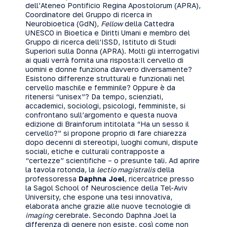
dell’Ateneo Pontificio Regina Apostolorum (APRA),
Coordinatore del Gruppo di ricerca in
Neurobioetica (GdN),
Fellow
della Cattedra
UNESCO in Bioetica e Diritti Umani e membro del
Gruppo di ricerca dell’ISSD, Istituto di Studi
Superiori sulla Donna (APRA). Molti gli interrogativi
ai quali verrà fornita una risposta:Il cervello di
uomini e donne funziona davvero diversamente?
Esistono differenze strutturali e funzionali nel
cervello maschile e femminile? Oppure è da
ritenersi “unisex”? Da tempo, scienziati,
accademici, sociologi, psicologi, femministe, si
confrontano sull’argomento e questa nuova
edizione di Brainforum intitolata “Ha un sesso il
cervello?” si propone proprio di fare chiarezza
dopo decenni di stereotipi, luoghi comuni, dispute
sociali, etiche e culturali contrapposte a
“certezze” scientifiche – o presunte tali
.
Ad aprire
la tavola rotonda, la
lectio magistralis
della
professoressa
Daphna Joel
, ricercatrice presso
la Sagol School of Neuroscience della Tel-Aviv
University, che espone una tesi innovativa,
elaborata anche grazie alle nuove tecnologie di
imaging
cerebrale. Secondo Daphna Joel la
differenza di genere non esiste, così come non