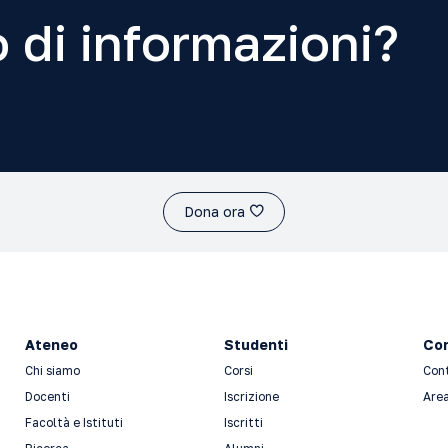
 di informazioni?
Dona ora
Ateneo
Studenti
Con
Chi siamo
Corsi
Con
Docenti
Iscrizione
Area
Facoltà e Istituti
Iscritti