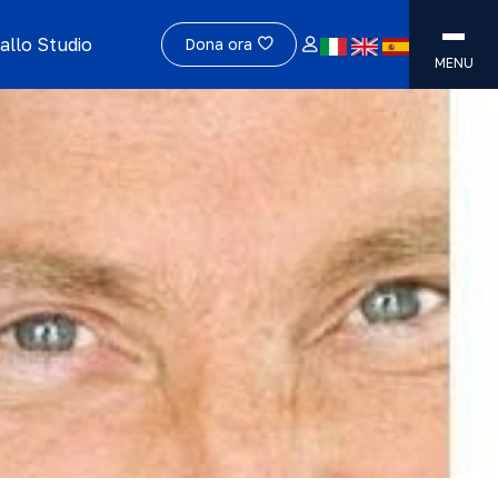
allo Studio
Dona ora
MENU